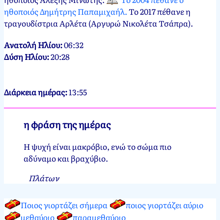
ηθοποιός Δημήτρης Παπαμιχαήλ.
Το 2017 πέθανε η
τραγουδίστρια Αρλέτα (Αργυρώ Νικολέτα Τσάπρα).
Ανατολή Ηλίου:
06:32
Δύση Ηλίου:
20:28
Διάρκεια ημέρας:
13:55
η φράση της ημέρας
Η ψυχή είναι μακρόβιο, ενώ το σώμα πιο
αδύναμο και βραχύβιο.
Πλάτων
Ποιος γιορτάζει σήμερα
ποιος γιορτάζει αύριο
μεθαύριο
παραμεθαύριο