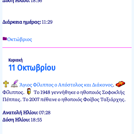
Διάρκεια ημέρας:
11:29
Οκτώβριος
Νεκτάριος
10
Παπασπύρου
Οκτωβρίου,
2012
10
Κυριακή
11 Οκτωβρίου
Οκτωβρίου,
2024
Άγιος Φίλιππος ο Απόστολος και Διάκονος
.
Φίλιππος
.
Το 1948 γεννήθηκε ο ηθοποιός Σοφοκλής
Πέππας. Το 2007 πέθανε ο ηθοποιός Φοίβος Ταξιάρχης.
Ανατολή Ηλίου:
07:28
Δύση Ηλίου:
18:55