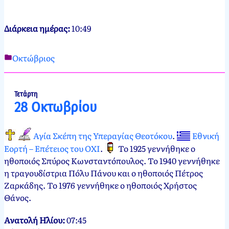
Διάρκεια ημέρας:
10:49
Οκτώβριος
Νεκτάριος
27
Παπασπύρου
Οκτωβρίου,
2012
27
Τετάρτη
28 Οκτωβρίου
Οκτωβρίου,
2024
Αγία Σκέπη της Υπεραγίας Θεοτόκου
.
Εθνική
Εορτή – Επέτειος του ΟΧΙ
.
Το 1925 γεννήθηκε ο
ηθοποιός Σπύρος Κωνσταντόπουλος. Το 1940 γεννήθηκε
η τραγουδίστρια Πόλυ Πάνου και ο ηθοποιός Πέτρος
Ζαρκάδης. Το 1976 γεννήθηκε ο ηθοποιός Χρήστος
Θάνος.
Ανατολή Ηλίου:
07:45