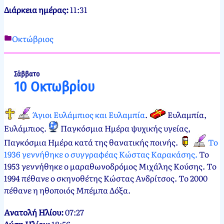
Διάρκεια ημέρας:
11:31
Οκτώβριος
Νεκτάριος
9
Παπασπύρου
Οκτωβρίου,
2012
9
Σάββατο
10 Οκτωβρίου
Οκτωβρίου,
2024
Άγιοι Ευλάμπιος και Ευλαμπία
.
Ευλαμπία,
Ευλάμπιος
.
Παγκόσμια Ημέρα ψυχικής υγείας,
Παγκόσμια Ημέρα κατά της θανατικής ποινής
.
Το
1936 γεννήθηκε ο συγγραφέας Κώστας Καρακάσης.
Το
1953 γεννήθηκε ο μαραθωνοδρόμος Μιχάλης Κούσης. Το
1994 πέθανε ο σκηνοθέτης Κώστας Ανδρίτσος. Το 2000
πέθανε η ηθοποιός Μπέμπα Δόξα.
Ανατολή Ηλίου:
07:27
Δύση Ηλίου:
18:56