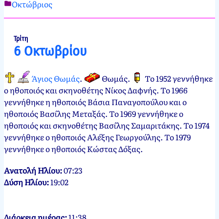
Οκτώβριος
Νεκτάριος
5
Παπασπύρου
Οκτωβρίου,
2012
5
Τρίτη
6 Οκτωβρίου
Οκτωβρίου,
2024
Άγιος Θωμάς
.
Θωμάς
.
Το 1952 γεννήθηκε
ο ηθοποιός και σκηνοθέτης Νίκος Δαφνής. Το 1966
γεννήθηκε η ηθοποιός Βάσια Παναγοπούλου και ο
ηθοποιός Βασίλης Μεταξάς. Το 1969 γεννήθηκε ο
ηθοποιός και σκηνοθέτης Βασίλης Σαμαριτάκης. Το 1974
γεννήθηκε ο ηθοποιός Αλέξης Γεωργούλης. Το 1979
γεννήθηκε ο ηθοποιός Κώστας Δόξας.
Ανατολή Ηλίου:
07:23
Δύση Ηλίου:
19:02
Διάρκεια ημέρας:
11:38