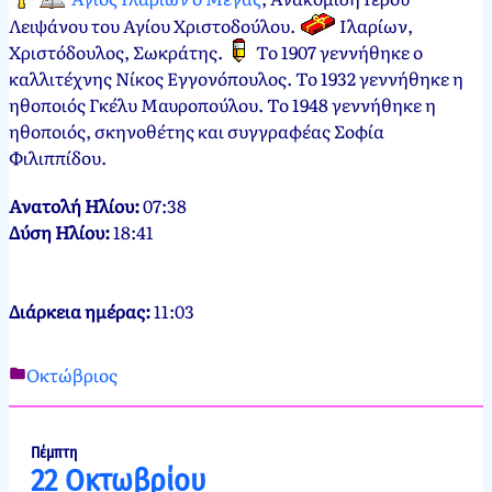
Λειψάνου του Αγίου Χριστοδούλου.
Ιλαρίων,
Χριστόδουλος, Σωκράτης
.
Το 1907 γεννήθηκε ο
καλλιτέχνης Νίκος Εγγονόπουλος. Το 1932 γεννήθηκε η
ηθοποιός Γκέλυ Μαυροπούλου. Το 1948 γεννήθηκε η
ηθοποιός, σκηνοθέτης και συγγραφέας Σοφία
Φιλιππίδου.
Ανατολή Ηλίου:
07:38
Δύση Ηλίου:
18:41
Διάρκεια ημέρας:
11:03
Οκτώβριος
Νεκτάριος
21
Παπασπύρου
Οκτωβρίου,
2012
21
Πέμπτη
22 Οκτωβρίου
Οκτωβρίου,