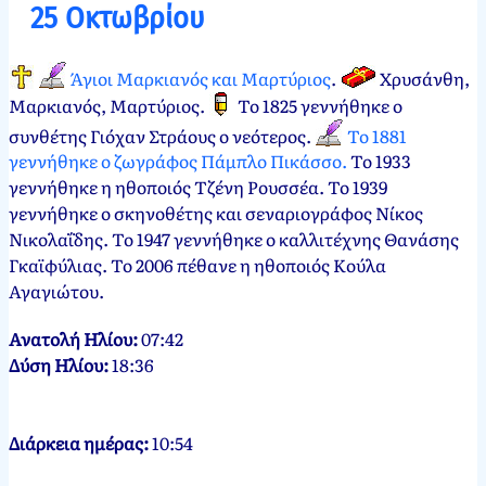
25 Οκτωβρίου
Οκτωβρίου,
2024
Άγιοι Μαρκιανός και Μαρτύριος
.
Χρυσάνθη,
Μαρκιανός, Μαρτύριος
.
Το 1825 γεννήθηκε ο
συνθέτης Γιόχαν Στράους ο νεότερος.
Το 1881
γεννήθηκε ο ζωγράφος Πάμπλο Πικάσσο.
Το 1933
γεννήθηκε η ηθοποιός Τζένη Ρουσσέα. Το 1939
γεννήθηκε ο σκηνοθέτης και σεναριογράφος Νίκος
Νικολαΐδης. Το 1947 γεννήθηκε ο καλλιτέχνης Θανάσης
Γκαϊφύλιας. Το 2006 πέθανε η ηθοποιός Κούλα
Αγαγιώτου.
Ανατολή Ηλίου:
07:42
Δύση Ηλίου:
18:36
Διάρκεια ημέρας:
10:54