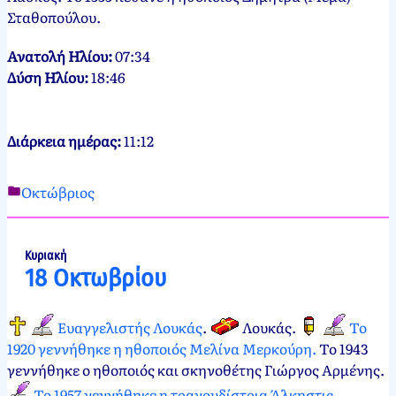
Σταθοπούλου.
Ανατολή Ηλίου:
07:34
Δύση Ηλίου:
18:46
Διάρκεια ημέρας:
11:12
Οκτώβριος
Νεκτάριος
17
Παπασπύρου
Οκτωβρίου,
2012
18
Κυριακή
18 Οκτωβρίου
Οκτωβρίου,
2024
Ευαγγελιστής Λουκάς
.
Λουκάς
.
Το
1920 γεννήθηκε η ηθοποιός Μελίνα Μερκούρη.
Το 1943
γεννήθηκε ο ηθοποιός και σκηνοθέτης Γιώργος Αρμένης.
Το 1957 γεννήθηκε η τραγουδίστρια Άλκηστις