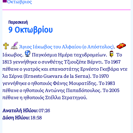
Οκτώβριος
Νεκτάριος
8
Παπασπύρου
Οκτωβρίου,
2012
8
Παρασκευή
9 Οκτωβρίου
Οκτωβρίου,
2024
Άγιος Ιάκωβος του Αλφαίου (ο Απόστολος)
.
Ιάκωβος
.
Παγκόσμια Ημέρα ταχυδρομείων
.
Το
1813 γεννήθηκε ο συνθέτης Τζιουζέπε Βέρντι. Το 1967
πέθανε ο γιατρός και επαναστάτης Ερνέστο Γκεβάρα ντε
λα Σέρνα (Ernesto Guevara de la Serna). Το 1970
γεννήθηκε ο ηθοποιός Φάνης Μουρατίδης. Το 1983
πέθανε ο ηθοποιός Αντώνης Παπαδόπουλος. Το 2005
πέθανε η ηθοποιός Στέλλα Στρατηγού.
Ανατολή Ηλίου:
07:26
Δύση Ηλίου:
18:58