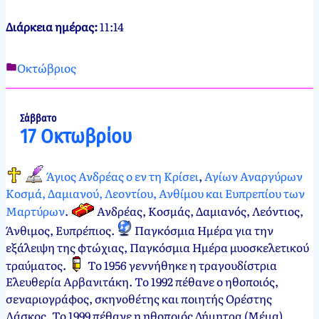
Διάρκεια ημέρας:
11:14
Οκτώβριος
Νεκτάριος
16
Παπασπύρου
Οκτωβρίου,
2012
16
Σάββατο
17 Οκτωβρίου
Οκτωβρίου,
2024
Άγιος Ανδρέας ο εν τη Κρίσει
,
Αγίων Αναργύρων
Κοσμά, Δαμιανού, Λεοντίου, Ανθίμου και Ευπρεπίου των
Μαρτύρων
.
Ανδρέας, Κοσμάς, Δαμιανός, Λεόντιος,
Άνθιμος, Ευπρέπιος
.
Παγκόσμια Ημέρα για την
εξάλειψη της φτώχιας, Παγκόσμια Ημέρα μυοσκελετικού
τραύματος
.
Το 1956 γεννήθηκε η τραγουδίστρια
Ελευθερία Αρβανιτάκη. Το 1992 πέθανε ο ηθοποιός,
σεναριογράφος, σκηνοθέτης και ποιητής Ορέστης
Λάσκος. Το 1999 πέθανε η ηθοποιός Δήμητρα (Μέμα)