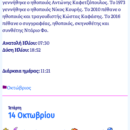
γεννήθηκε ο ηθοποιός Αντώνης Καφετζόπουλος. Το 1973
γεννήθηκε ο ηθοποιός Νίκος Κουρής. Το 2010 πέθανε ο
ηθοποιός και τραγουδιστής Κώστας Καφάσης. Το 2016
πέθανε ο συγγραφέας, ηθοποιός, σκηνοθέτης και
συνθέτης Ντάριο Φο.
Ανατολή Ηλίου:
07:30
Δύση Ηλίου:
18:52
Διάρκεια ημέρας:
11:21
Οκτώβριος
Νεκτάριος
13
Παπασπύρου
Οκτωβρίου,
2012
13
Τετάρτη
14 Οκτωβρίου
Οκτωβρίου,
2024