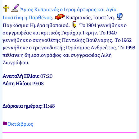
Άγιος Κυπριανός ο Ιερομάρτυρας και Αγία
Ιουστίνη η Παρθένος
.
Κυπριανός, Ιουστίνη
.
Παγκόσμια Ημέρα ηθοποιού
.
Το 1904 γεννήθηκε ο
συγγραφέας και κριτικός Γκράχαμ Γκρην. Το 1940
γεννήθηκε ο σκηνοθέτης Παντελής Βούλγαρης. Το 1962
γεννήθηκε ο τραγουδιστής Γεράσιμος Ανδρεάτος. Το 1998
πέθανε η δημοσιογράφος και συγγραφέας Λιλή
Ζωγράφου.
Ανατολή Ηλίου:
07:20
Δύση Ηλίου:
19:08
Διάρκεια ημέρας:
11:48
Οκτώβριος
Νεκτάριος
2
Παπασπύρου
Οκτωβρίου,