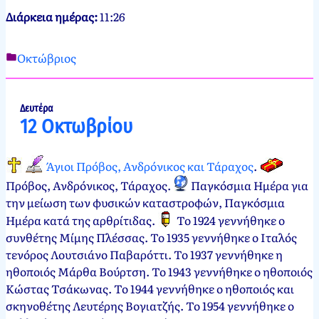
Διάρκεια ημέρας:
11:26
Οκτώβριος
Νεκτάριος
11
Παπασπύρου
Οκτωβρίου,
2012
11
Δευτέρα
12 Οκτωβρίου
Οκτωβρίου,
2024
Άγιοι Πρόβος, Ανδρόνικος και Τάραχος
.
Πρόβος, Ανδρόνικος, Τάραχος
.
Παγκόσμια Ημέρα για
την μείωση των φυσικών καταστροφών, Παγκόσμια
Ημέρα κατά της αρθρίτιδας
.
Το 1924 γεννήθηκε ο
συνθέτης Μίμης Πλέσσας. Το 1935 γεννήθηκε ο Ιταλός
τενόρος Λουτσιάνο Παβαρόττι. Το 1937 γεννήθηκε η
ηθοποιός Μάρθα Βούρτση. Το 1943 γεννήθηκε ο ηθοποιός
Κώστας Τσάκωνας. Το 1944 γεννήθηκε ο ηθοποιός και
σκηνοθέτης Λευτέρης Βογιατζής. Το 1954 γεννήθηκε ο