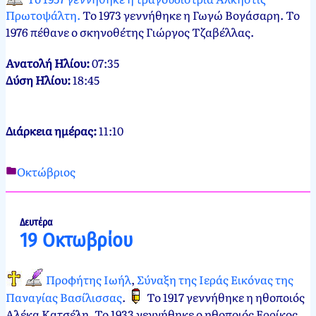
Πρωτοψάλτη.
Το 1973 γεννήθηκε η Γωγώ Βογάσαρη. Το
1976 πέθανε ο σκηνοθέτης Γιώργος Τζαβέλλας.
Ανατολή Ηλίου:
07:35
Δύση Ηλίου:
18:45
Διάρκεια ημέρας:
11:10
Οκτώβριος
Νεκτάριος
18
Παπασπύρου
Οκτωβρίου,
2012
18
Δευτέρα
19 Οκτωβρίου
Οκτωβρίου,
2024
Προφήτης Ιωήλ
,
Σύναξη της Ιεράς Εικόνας της
Παναγίας Βασίλισσας
.
Το 1917 γεννήθηκε η ηθοποιός
Αλέκα Κατσέλη. Το 1933 γεννήθηκε ο ηθοποιός Ερρίκος