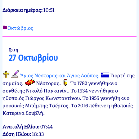
Διάρκεια ημέρας:
10:51
Οκτώβριος
Νεκτάριος
26
Παπασπύρου
Οκτωβρίου,
2012
26
Τρίτη
27 Οκτωβρίου
Οκτωβρίου,
2024
Άγιος Νέστορας και Άγιος Λούπος
.
Γιορτή της
σημαίας
.
Νέστορας
.
Το 1782 γεννήθηκε ο
συνθέτης Νικολό Παγκανίνι. Το 1934 γεννήθηκε ο
ηθοποιός Γιώργος Κωνσταντίνου. Το 1956 γεννήθηκε ο
μουσικός Μπάμπης Τσέρτος. Το 2016 πέθανε η ηθοποιός
Κατερίνα Σουβλή.
Ανατολή Ηλίου:
07:44
Δύση Ηλίου:
18:33