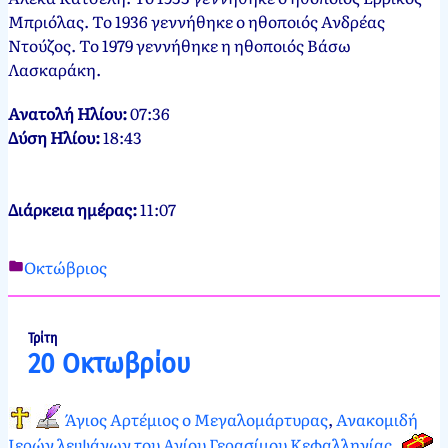
Μπριόλας. Το 1936 γεννήθηκε ο ηθοποιός Ανδρέας
Ντούζος. Το 1979 γεννήθηκε η ηθοποιός Βάσω
Λασκαράκη.
Ανατολή Ηλίου:
07:36
Δύση Ηλίου:
18:43
Διάρκεια ημέρας:
11:07
Οκτώβριος
Νεκτάριος
19
Παπασπύρου
Οκτωβρίου,
2012
20
Τρίτη
20 Οκτωβρίου
Οκτωβρίου,
2024
Άγιος Αρτέμιος ο Μεγαλομάρτυρας
,
Ανακομιδή
Ιερών λειψάνων του Αγίου Γερασίμου Κεφαλληνίας
.