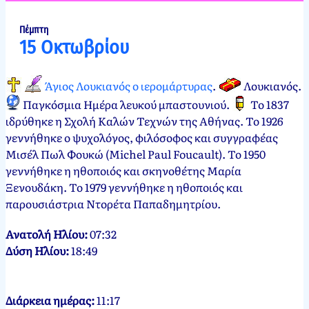
Παπασπύρου
Οκτωβρίου,
2012
14
Πέμπτη
15 Οκτωβρίου
Οκτωβρίου,
2024
Άγιος Λουκιανός ο ιερομάρτυρας
.
Λουκιανός
.
Παγκόσμια Ημέρα λευκού μπαστουνιού
.
Το 1837
ιδρύθηκε η Σχολή Καλών Τεχνών της Αθήνας. Το 1926
γεννήθηκε ο ψυχολόγος, φιλόσοφος και συγγραφέας
Μισέλ Πωλ Φουκώ (Michel Paul Foucault). Το 1950
γεννήθηκε η ηθοποιός και σκηνοθέτης Μαρία
Ξενουδάκη. Το 1979 γεννήθηκε η ηθοποιός και
παρουσιάστρια Ντορέτα Παπαδημητρίου.
Ανατολή Ηλίου:
07:32
Δύση Ηλίου:
18:49
Διάρκεια ημέρας:
11:17