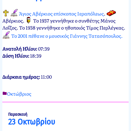
2024
Άγιος Αβέρκιος επίσκοπος Ιεραπόλεως
.
Αβέρκιος
.
Το 1937 γεννήθηκε ο συνθέτης Μάνος
Λοΐζος. Το 1938 γεννήθηκε ο ηθοποιός Τίμος Περλέγκας.
Το 2001 πέθανε ο μουσικός Γιάννης Τατασόπουλος.
Ανατολή Ηλίου:
07:39
Δύση Ηλίου:
18:39
Διάρκεια ημέρας:
11:00
Οκτώβριος
Νεκτάριος
22
Παπασπύρου
Οκτωβρίου,
2012
22
Παρασκευή
23 Οκτωβρίου
Οκτωβρίου,
2024