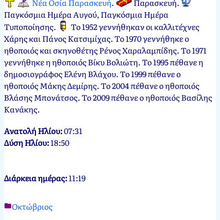
Νέα Οσία Παρασκευή
.
Παρασκευή
.
Παγκόσμια Ημέρα Αυγού, Παγκόσμια Ημέρα
Τυποποίησης
.
Το 1952 γεννήθηκαν οι καλλιτέχνες
Χάρης και Πάνος Κατσιμίχας. Το 1970 γεννήθηκε ο
ηθοποιός και σκηνοθέτης Ρένος Χαραλαμπίδης. Το 1971
γεννήθηκε η ηθοποιός Βίκυ Βολιώτη. Το 1995 πέθανε η
δημοσιογράφος Ελένη Βλάχου. Το 1999 πέθανε ο
ηθοποιός Μάκης Δεμίρης. Το 2004 πέθανε ο ηθοποιός
Βλάσης Μπονάτσος. Το 2009 πέθανε ο ηθοποιός Βασίλης
Κανάκης.
Ανατολή Ηλίου:
07:31
Δύση Ηλίου:
18:50
Διάρκεια ημέρας:
11:19
Οκτώβριος
Νεκτάριος
14