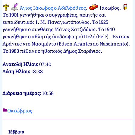
Άγιος Ιάκωβος ο Αδελφόθεος
.
Ιάκωβος
.
Το 1901 γεννήθηκε ο συγγραφέας, ποιητής και
εκπαιδευτικός Ι. Μ. Παναγιωτόπουλος. Το 1925
γεννήθηκε ο συνθέτης Μάνος Χατζιδάκις. Το 1940
γεννήθηκε ο αθλητής (ποδόσφαιρο) Πελέ (Pelé) – Έντσον
Αράντες ντο Νασιμέντο (Edson Arantes do Nascimento).
Το 1983 πέθανε ο ηθοποιός Δήμος Σταρένιος.
Ανατολή Ηλίου:
07:40
Δύση Ηλίου:
18:38
Διάρκεια ημέρας:
10:58
Οκτώβριος
Νεκτάριος
23
Παπασπύρου
Οκτωβρίου,
2012
23
Σάββατο