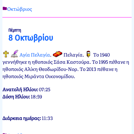
Οκτώβριος
Νεκτάριος
7
Παπασπύρου
Οκτωβρίου,
2012
7
Πέμπτη
8 Οκτωβρίου
Οκτωβρίου,
2024
Αγία Πελαγία
.
Πελαγία
.
Το 1940
γεννήθηκε η ηθοποιός Σάσα Καστούρα. Το 1995 πέθανε η
ηθοποιός Αλίκη Θεοδωρίδου-Νορ. Το 2013 πέθανε η
ηθοποιός Μιράντα Οικονομίδου.
Ανατολή Ηλίου:
07:25
Δύση Ηλίου:
18:59
Διάρκεια ημέρας:
11:33