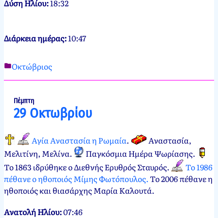
Δύση Ηλίου:
18:32
Διάρκεια ημέρας:
10:47
Οκτώβριος
Νεκτάριος
28
Παπασπύρου
Οκτωβρίου,
2012
28
Πέμπτη
29 Οκτωβρίου
Οκτωβρίου,
2024
Αγία Αναστασία η Ρωμαία
.
Αναστασία,
Μελιτίνη, Μελίνα
.
Παγκόσμια Ημέρα Ψωρίασης
.
Το 1863 ιδρύθηκε ο Διεθνής Ερυθρός Σταυρός.
Το 1986
πέθανε ο ηθοποιός Μίμης Φωτόπουλος.
Το 2006 πέθανε η
ηθοποιός και θιασάρχης Μαρία Καλουτά.
Ανατολή Ηλίου:
07:46