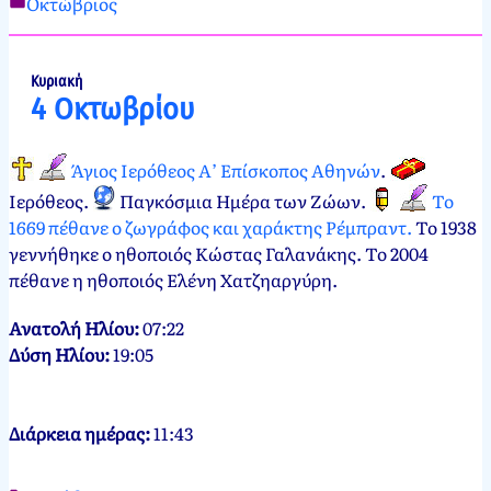
Οκτώβριος
Νεκτάριος
3
Παπασπύρου
Οκτωβρίου,
2012
3
Κυριακή
4 Οκτωβρίου
Οκτωβρίου,
2024
Άγιος Ιερόθεος Α’ Επίσκοπος Αθηνών
.
Ιερόθεος
.
Παγκόσμια Ημέρα των Ζώων
.
Το
1669 πέθανε ο ζωγράφος και χαράκτης Ρέμπραντ.
Το 1938
γεννήθηκε ο ηθοποιός Κώστας Γαλανάκης. Το 2004
πέθανε η ηθοποιός Ελένη Χατζηαργύρη.
Ανατολή Ηλίου:
07:22
Δύση Ηλίου:
19:05
Διάρκεια ημέρας:
11:43