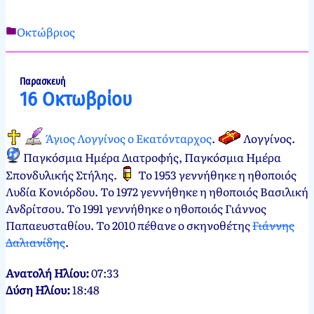
Οκτώβριος
Νεκτάριος
15
Παπασπύρου
Οκτωβρίου,
2012
15
Παρασκευή
16 Οκτωβρίου
Οκτωβρίου,
2024
Άγιος Λογγίνος ο Εκατόνταρχος
.
Λογγίνος
.
Παγκόσμια Ημέρα Διατροφής, Παγκόσμια Ημέρα
Σπονδυλικής Στήλης
.
Το 1953 γεννήθηκε η ηθοποιός
Λυδία Κονιόρδου. Το 1972 γεννήθηκε η ηθοποιός Βασιλική
Ανδρίτσου. Το 1991 γεννήθηκε ο ηθοποιός Γιάννος
Παπαευσταθίου. Το 2010 πέθανε ο σκηνοθέτης
Γιάννης
Δαλιανίδης
.
Ανατολή Ηλίου:
07:33
Δύση Ηλίου:
18:48