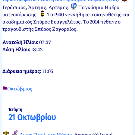
Γεράσιμος, Άρτεμις, Αρτέμης.
Παγκόσμια Ημέρα
οστεοπόρωσης
.
Το 1940 γεννήθηκε ο σκηνοθέτης και
ακαδημαϊκός Σπύρος Ευαγγελάτος. Το 2014 πέθανε ο
τραγουδιστής Σπύρος Ζαγοραίος.
Ανατολή Ηλίου:
07:37
Δύση Ηλίου:
18:42
Διάρκεια ημέρας:
11:05
Οκτώβριος
Νεκτάριος
20
Παπασπύρου
Οκτωβρίου,
2012
21
Τετάρτη
21 Οκτωβρίου
Οκτωβρίου,
2024
Άγιος Ιλαρίων ο Μέγας
, Ανακομιδή Ιερού