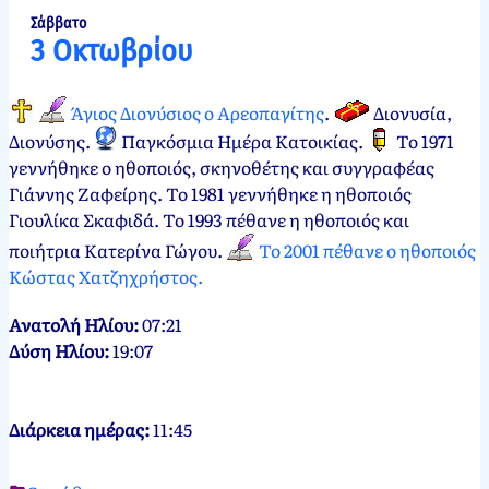
2012
2
Σάββατο
3 Οκτωβρίου
Οκτωβρίου,
2024
Άγιος Διονύσιος ο Αρεοπαγίτης
.
Διονυσία,
Διονύσης
.
Παγκόσμια Ημέρα Κατοικίας
.
Το 1971
γεννήθηκε ο ηθοποιός, σκηνοθέτης και συγγραφέας
Γιάννης Ζαφείρης. Το 1981 γεννήθηκε η ηθοποιός
Γιουλίκα Σκαφιδά. Το 1993 πέθανε η ηθοποιός και
ποιήτρια Κατερίνα Γώγου.
Το 2001 πέθανε ο ηθοποιός
Κώστας Χατζηχρήστος.
Ανατολή Ηλίου:
07:21
Δύση Ηλίου:
19:07
Διάρκεια ημέρας:
11:45