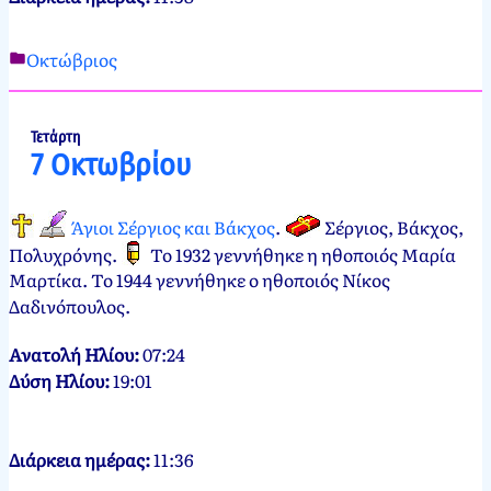
Οκτώβριος
Νεκτάριος
6
Παπασπύρου
Οκτωβρίου,
2012
6
Τετάρτη
7 Οκτωβρίου
Οκτωβρίου,
2024
Άγιοι Σέργιος και Βάκχος
.
Σέργιος, Βάκχος,
Πολυχρόνης
.
Το 1932 γεννήθηκε η ηθοποιός Μαρία
Μαρτίκα. Το 1944 γεννήθηκε ο ηθοποιός Νίκος
Δαδινόπουλος.
Ανατολή Ηλίου:
07:24
Δύση Ηλίου:
19:01
Διάρκεια ημέρας:
11:36