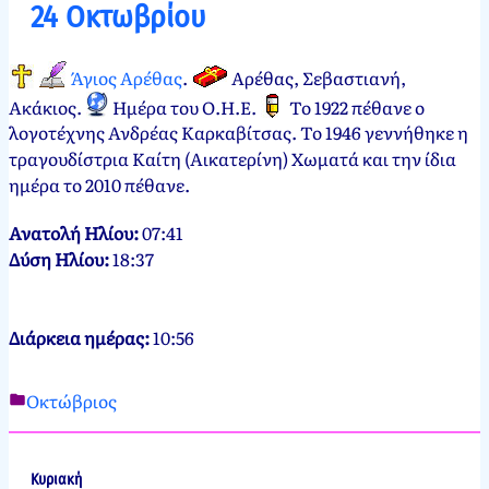
24 Οκτωβρίου
Οκτωβρίου,
2024
Άγιος Αρέθας
.
Αρέθας, Σεβαστιανή,
Ακάκιος
.
Ημέρα του Ο.Η.Ε.
Το 1922 πέθανε ο
λογοτέχνης Ανδρέας Καρκαβίτσας. Το 1946 γεννήθηκε η
τραγουδίστρια Καίτη (Αικατερίνη) Χωματά και την ίδια
ημέρα το 2010 πέθανε.
Ανατολή Ηλίου:
07:41
Δύση Ηλίου:
18:37
Διάρκεια ημέρας:
10:56
Οκτώβριος
Νεκτάριος
24
Παπασπύρου
Οκτωβρίου,
2012
24
Κυριακή