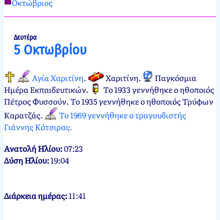
Οκτώβριος
Νεκτάριος
4
Παπασπύρου
Οκτωβρίου,
2012
4
Δευτέρα
5 Οκτωβρίου
Οκτωβρίου,
2024
Αγία Χαριτίνη
.
Χαριτίνη
.
Παγκόσμια
Ημέρα Εκπαιδευτικών
.
Το 1933 γεννήθηκε ο ηθοποιός
Πέτρος Φυσσούν. Το 1935 γεννήθηκε ο ηθοποιός Τρύφων
Καρατζάς.
Το 1969 γεννήθηκε ο τραγουδιστής
Γιάννης Κότσιρας.
Ανατολή Ηλίου:
07:23
Δύση Ηλίου:
19:04
Διάρκεια ημέρας:
11:41