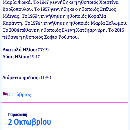
Μαρία Φωκά. Το 1947 γεννήθηκε η ηθοποιός Χριστίνα
Βαρζοπούλου. Το 1957 γεννήθηκε ο ηθοποιός Στέλιος
Μάινας. Το 1959 γεννήθηκε η ηθοποιός Κοραλία
Καράντη. Το 1974 γεννήθηκε η ηθοποιός Μαρία Σολωμού.
Το 2004 πέθανε η ηθοποιός Ελένη Χατζηαργύρη. Το 2016
πέθανε η ηθοποιός Σοφία Ρούμπου.
Ανατολή Ηλίου:
07:19
Δύση Ηλίου:
19:10
Διάρκεια ημέρας:
11:50
Οκτώβριος
Νεκτάριος
1
Παπασπύρου
Οκτωβρίου,
2012
1
Παρασκευή
2 Οκτωβρίου
Οκτωβρίου,
2024