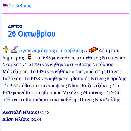
Οκτώβριος
Νεκτάριος
25
Παπασπύρου
Οκτωβρίου,
2012
25
Δευτέρα
26 Οκτωβρίου
Οκτωβρίου,
2024
Άγιος Δημήτριος ο μυροβλύτης
.
Δήμητρα,
Δημήτρης
.
Το 1685 γεννήθηκε ο συνθέτης Ντομένικο
Σκαρλάτι. Το 1795 γεννήθηκε ο συνθέτης Νικόλαος
Μάντζαρος. Το 1926 γεννήθηκε ο τραγουδιστής Πάνος
Γαβαλάς. Το 1938 γεννήθηκε ο ηθοποιός Ντίνος Καρύδης.
Το 1957 πέθανε ο συγγραφέας Νίκος Καζαντζάκης. Το
1970 γεννήθηκε ο ηθοποιός Μιχάλης Μαρίνος. Το 2016
πέθανε ο ηθοποιός και σκηνοθέτης Πάνος Νικολαΐδης.
Ανατολή Ηλίου:
07:43
Δύση Ηλίου:
18:34