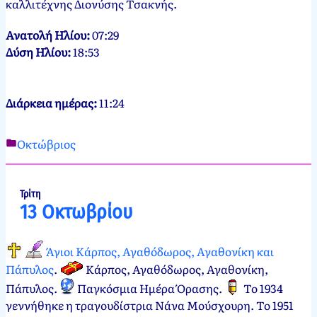
καλλιτέχνης Διονύσης Τσακνής.
Ανατολή Ηλίου:
07:29
Δύση Ηλίου:
18:53
Διάρκεια ημέρας:
11:24
Οκτώβριος
Νεκτάριος
12
Παπασπύρου
Οκτωβρίου,
2012
12
Τρίτη
13 Οκτωβρίου
Οκτωβρίου,
2024
Άγιοι Κάρπος, Αγαθόδωρος, Αγαθονίκη και
Πάπυλος
.
Κάρπος, Αγαθόδωρος, Αγαθονίκη,
Πάπυλος
.
Παγκόσμια Ημέρα Όρασης
.
Το 1934
γεννήθηκε η τραγουδίστρια Νάνα Μούσχουρη. Το 1951