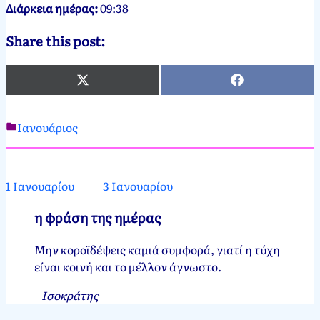
Διάρκεια ημέρας:
09:38
Share this post:
X
Facebook
(Twitter)
Ιανουάριος
Νεκτάριος
2
Παπασπύρου
Ιανουαρίου,
2012
2
1 Ιανουαρίου
3 Ιανουαρίου
Ιανουαρίου,
2025
η φράση της ημέρας
Μην κοροϊδέψεις καμιά συμφορά, γιατί η τύχη
είναι κοινή και το μέλλον άγνωστο.
Ισοκράτης