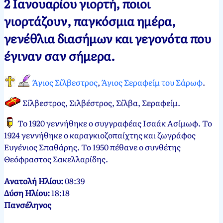
2 Ιανουαρίου γιορτή, ποιοι
Νεκτάριος
2
γιορτάζουν, παγκόσμια ημέρα,
Παπασπύρου
Ιανουαρίου,
γενέθλια διασήμων και γεγονότα που
2012
2
Ιανουαρίου,
έγιναν σαν σήμερα.
2025
Άγιος Σίλβεστρος
,
Άγιος Σεραφείμ του Σάρωφ
.
Σίλβεστρος, Σιλβέστρος, Σίλβα, Σεραφείμ
.
Το 1920 γεννήθηκε ο συγγραφέας Ισαάκ Ασίμωφ. Το
1924 γεννήθηκε ο καραγκιοζοπαίχτης και ζωγράφος
Ευγένιος Σπαθάρης. Το 1950 πέθανε ο συνθέτης
Θεόφραστος Σακελλαρίδης.
Ανατολή Ηλίου:
08:39
Δύση Ηλίου:
18:18
Πανσέληνος