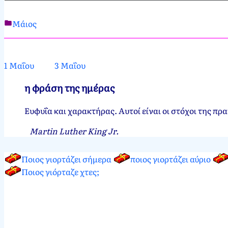
Μάιος
Νεκτάριος
2
Παπασπύρου
Μαΐου,
2012
11
1 Μαΐου
3 Μαΐου
Φεβρουαρίου,
2023
η φράση της ημέρας
Ευφυΐα και χαρακτήρας. Αυτοί είναι οι στόχοι της πρ
Martin Luther King Jr.
Ποιος γιορτάζει σήμερα
ποιος γιορτάζει αύριο
Ποιος γιόρταζε χτες;