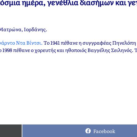
κόσμια ημέρα, γενέθλια διασήμων και γ
Ματρώνα, Ιορδάνης.
νάρντο Ντα Βίντσι.
To 1941 πέθανε η συγγραφέας Πηνελόπη 
 1998 πέθανε ο χορευτής και ηθοποιός Βαγγέλης Σειληνός. Τ
Facebook