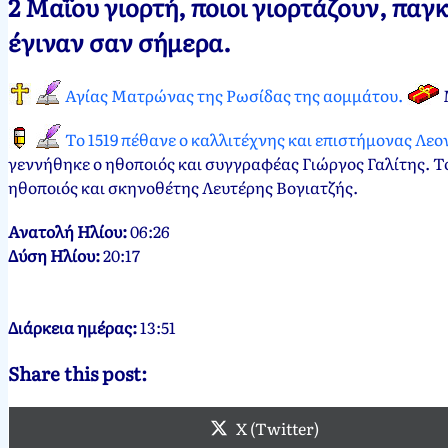
2 Μαΐου γιορτή, ποιοι γιορτάζουν, παγ
Νεκτάριος
2
έγιναν σαν σήμερα.
Παπασπύρου
Μαΐου,
2012
11
Αγίας Ματρώνας της Ρωσίδας της αομμάτου.
Φεβρουαρίου,
2023
Το 1519 πέθανε ο καλλιτέχνης και επιστήμονας Λεο
γεννήθηκε ο ηθοποιός και συγγραφέας Γιώργος Γαλίτης. Το
ηθοποιός και σκηνοθέτης Λευτέρης Βογιατζής.
Ανατολή Ηλίου:
06:26
Δύση Ηλίου:
20:17
Διάρκεια ημέρας:
13:51
Share this post:
X (Twitter)