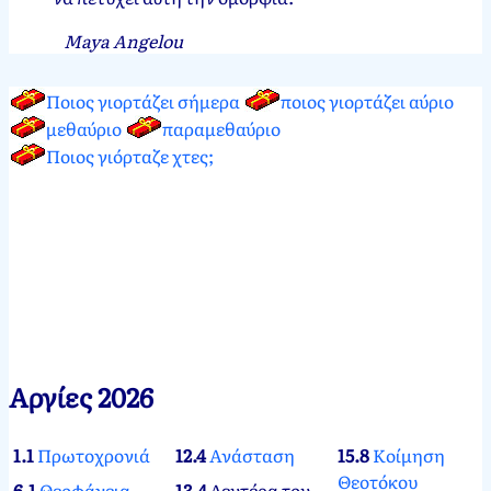
Maya Angelou
Ποιος γιορτάζει σήμερα
ποιος γιορτάζει αύριο
μεθαύριο
παραμεθαύριο
Ποιος γιόρταζε χτες;
Αργίες 2026
1.1
Πρωτοχρονιά
12.4
Ανάσταση
15.8
Κοίμηση
Θεοτόκου
6.1
Θεοφάνεια
13.4
Δευτέρα του