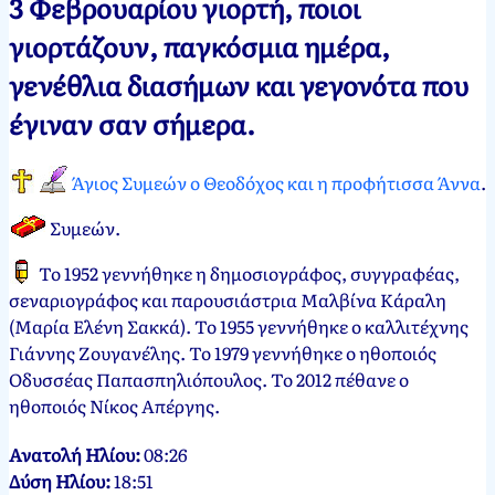
3 Φεβρουαρίου γιορτή, ποιοι
Νεκτάριος
3
γιορτάζουν, παγκόσμια ημέρα,
Παπασπύρου
Φεβρουαρίου,
γενέθλια διασήμων και γεγονότα που
2012
3
Φεβρουαρίου,
έγιναν σαν σήμερα.
2025
Άγιος Συμεών ο Θεοδόχος και η προφήτισσα Άννα
.
Συμεών
.
Το 1952 γεννήθηκε η δημοσιογράφος, συγγραφέας,
σεναριογράφος και παρουσιάστρια Μαλβίνα Κάραλη
(Μαρία Ελένη Σακκά). Το 1955 γεννήθηκε ο καλλιτέχνης
Γιάννης Ζουγανέλης. Το 1979 γεννήθηκε ο ηθοποιός
Οδυσσέας Παπασπηλιόπουλος. Το 2012 πέθανε ο
ηθοποιός Νίκος Απέργης.
Ανατολή Ηλίου:
08:26
Δύση Ηλίου:
18:51