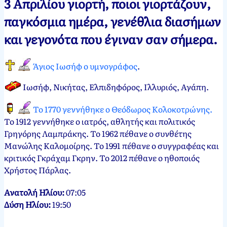
3 Απριλίου γιορτή, ποιοι γιορτάζουν,
Νεκτάριος
3
παγκόσμια ημέρα, γενέθλια διασήμων
Παπασπύρου
Απριλίου,
και γεγονότα που έγιναν σαν σήμερα.
2012
3
Απριλίου,
2025
Άγιος Ιωσήφ ο υμνογράφος
.
Ιωσήφ, Νικήτας, Ελπιδηφόρος, Ιλλυριός, Αγάπη
.
Το 1770 γεννήθηκε ο Θεόδωρος Κολοκοτρώνης.
Το 1912 γεννήθηκε ο ιατρός, αθλητής και πολιτικός
Γρηγόρης Λαμπράκης. Το 1962 πέθανε ο συνθέτης
Μανώλης Καλομοίρης. Το 1991 πέθανε ο συγγραφέας και
κριτικός Γκράχαμ Γκρην. Το 2012 πέθανε ο ηθοποιός
Χρήστος Πάρλας.
Ανατολή Ηλίου:
07:05
Δύση Ηλίου:
19:50