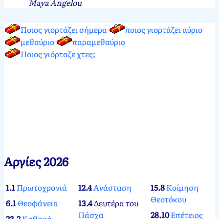
Maya Angelou
Ποιος γιορτάζει σήμερα
ποιος γιορτάζει αύριο
μεθαύριο
παραμεθαύριο
Ποιος γιόρταζε χτες;
Αργίες 2026
1.1
Πρωτοχρονιά
12.4
Ανάσταση
15.8
Κοίμηση
Θεοτόκου
6.1
Θεοφάνεια
13.4
Δευτέρα του
Πάσχα
28.10
Επέτειος
23.2
Καθαρά