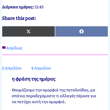
Διάρκεια ημέρας:
12:45
Share this post:
X
Facebook
(Twitter)
Απρίλιος
Νεκτάριος
3
Παπασπύρου
Απριλίου,
2012
3
2 Απριλίου
4 Απριλίου
Απριλίου,
2025
η φράση της ημέρας
Θαυμάζουμε την ομορφιά της πεταλούδας, μα
σπάνια παραδεχόμαστε τι αλλαγές πέρασε για
να πετύχει αυτή την ομορφιά.