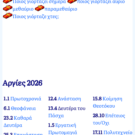
Ποιος γιορτάζει σήμερα
ποιος γιορτάζει αύριο
μεθαύριο
παραμεθαύριο
Ποιος γιόρταζε χτες;
Αργίες 2026
1.1
Πρωτοχρονιά
12.4
Ανάσταση
15.8
Κοίμηση
Θεοτόκου
6.1
Θεοφάνεια
13.4
Δευτέρα του
Πάσχα
28.10
Επέτειος
23.2
Καθαρά
του Όχι
Δευτέρα
1.5
Εργατική
Πρωτομαγιά
17.11
Πολυτεχνείο
25.3
Επανάσταση