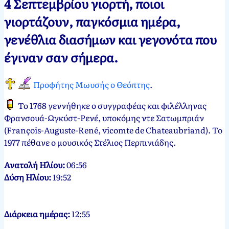
4 Σεπτεμβρίου γιορτή, ποιοι
Νεκτάριος
4
γιορτάζουν, παγκόσμια ημέρα,
Παπασπύρου
Σεπτεμβρίου,
γενέθλια διασήμων και γεγονότα που
2012
5
Σεπτεμβρίου,
έγιναν σαν σήμερα.
2024
Προφήτης Μωυσής ο Θεόπτης
.
Το 1768 γεννήθηκε ο συγγραφέας και φιλέλληνας
Φρανσουά-Ωγκύστ-Ρενέ, υποκόμης ντε Σατωμπριάν
(François-Auguste-René, vicomte de Chateaubriand). Το
1977 πέθανε ο μουσικός Στέλιος Περπινιάδης.
Ανατολή Ηλίου:
06:56
Δύση Ηλίου:
19:52
Διάρκεια ημέρας:
12:55