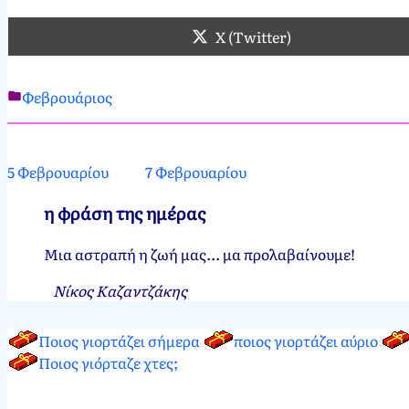
X (Twitter)
Φεβρουάριος
Νεκτάριος
6
Παπασπύρου
Φεβρουαρίου,
2012
6
5 Φεβρουαρίου
7 Φεβρουαρίου
Φεβρουαρίου,
2025
η φράση της ημέρας
Μια αστραπή η ζωή μας... μα προλαβαίνουμε!
Νίκος Καζαντζάκης
Ποιος γιορτάζει σήμερα
ποιος γιορτάζει αύριο
Ποιος γιόρταζε χτες;