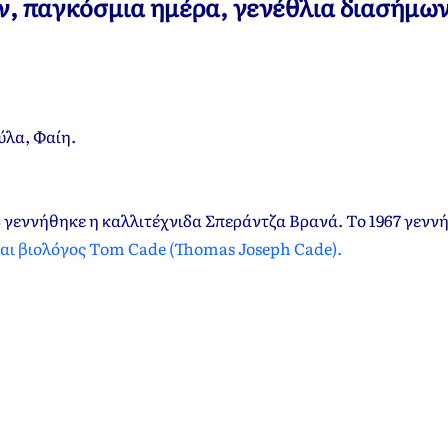
υν, παγκόσμια ημέρα, γενέθλια διασήμων
ύλα, Φαίη
.
 γεννήθηκε η καλλιτέχνιδα Σπεράντζα Βρανά. Το 1967 γενν
και βιολόγος Tom Cade (Thomas Joseph Cade).