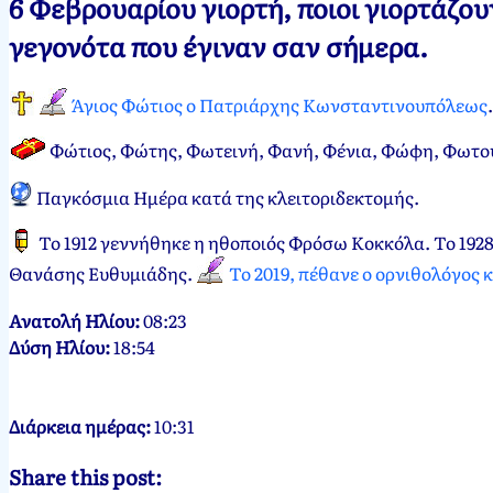
6 Φεβρουαρίου γιορτή, ποιοι γιορτάζο
Νεκτάριος
6
γεγονότα που έγιναν σαν σήμερα.
Παπασπύρου
Φεβρουαρίου,
2012
6
Άγιος Φώτιος ο Πατριάρχης Κωνσταντινουπόλεως
.
Φεβρουαρίου,
2025
Φώτιος, Φώτης, Φωτεινή, Φανή, Φένια, Φώφη, Φωτο
Παγκόσμια Ημέρα κατά της κλειτοριδεκτομής.
Το 1912 γεννήθηκε η ηθοποιός Φρόσω Κοκκόλα. Το 1928
Θανάσης Ευθυμιάδης.
Το 2019, πέθανε ο ορνιθολόγος 
Ανατολή Ηλίου:
08:23
Δύση Ηλίου:
18:54
Διάρκεια ημέρας:
10:31
Share this post: