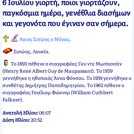
6 Ιουλίου γιορτή, ποιοι γιορτάζουν,
Νεκτάριος
6
παγκόσμια ημέρα, γενέθλια διασήμων
Παπασπύρου
Ιουλίου,
και γεγονότα που έγιναν σαν σήμερα.
2012
7
Ιουλίου,
2024
Άγιος Σισώης ο Μέγας
.
Σισώης, Λουκία.
Το 1893 πέθανε ο συγγραφέας Γκυ ντε Μωπασσάν
(Henry René Albert Guy de Maupassant). Το 1939
γεννήθηκε η ηθοποιός Άννα Φόνσου. Το 1959 γεννήθηκε ο
συνθέτης Δημήτρης Παπαδημητρίου. Το 1962 πέθανε ο
συγγραφέας Γουίλιαμ Φώκνερ (William Cuthbert
Falkner).
Ανατολή Ηλίου:
06:07
Δύση Ηλίου:
20:52