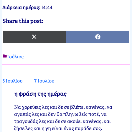
Διάρκεια ημέρας:
14:44
Share this post:
X
Facebook
(Twitter)
Ιούλιος
Νεκτάριος
6
Παπασπύρου
Ιουλίου,
2012
7
5 Ιουλίου
7 Ιουλίου
Ιουλίου,
2024
η φράση της ημέρας
Να χορεύεις λες και δε σε βλέπει κανένας, να
αγαπάς λες και δεν θα πληγωθείς ποτέ, να
τραγουδάς λες και δε σε ακούει κανένας, και
ζήσε λες και η γη είναι ένας παράδεισος.