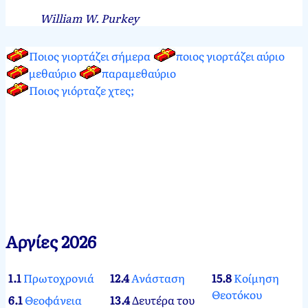
William W. Purkey
Ποιος γιορτάζει σήμερα
ποιος γιορτάζει αύριο
μεθαύριο
παραμεθαύριο
Ποιος γιόρταζε χτες;
Αργίες 2026
1.1
Πρωτοχρονιά
12.4
Ανάσταση
15.8
Κοίμηση
Θεοτόκου
6.1
Θεοφάνεια
13.4
Δευτέρα του