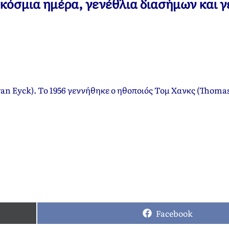
αγκόσμια ημέρα, γενέθλια διασήμων και 
van Eyck). Το 1956 γεννήθηκε ο ηθοποιός Τομ Χανκς (Thomas
Facebook