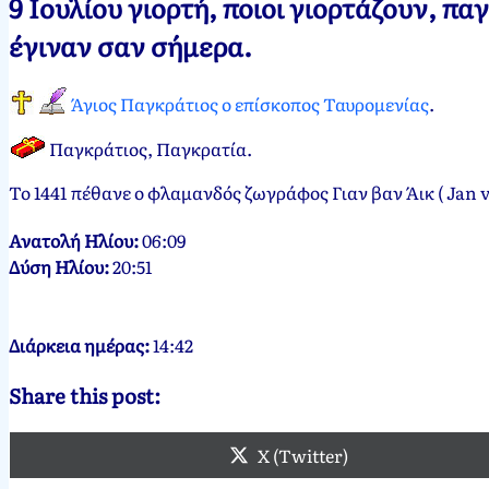
9 Ιουλίου γιορτή, ποιοι γιορτάζουν, π
Νεκτάριος
9
έγιναν σαν σήμερα.
Παπασπύρου
Ιουλίου,
2012
9
Άγιος Παγκράτιος ο επίσκοπος Ταυρομενίας
.
Ιουλίου,
2024
Παγκράτιος, Παγκρατία.
Το 1441 πέθανε ο φλαμανδός ζωγράφος Γιαν βαν Άικ ( Jan 
Ανατολή Ηλίου:
06:09
Δύση Ηλίου:
20:51
Διάρκεια ημέρας:
14:42
Share this post:
X (Twitter)