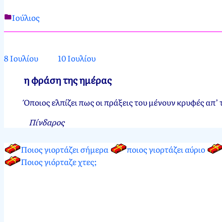
Ιούλιος
Νεκτάριος
9
Παπασπύρου
Ιουλίου,
2012
9
8 Ιουλίου
10 Ιουλίου
Ιουλίου,
2024
η φράση της ημέρας
Όποιος ελπίζει πως οι πράξεις του μένουν κρυφές απ’ τ
Πίνδαρος
Ποιος γιορτάζει σήμερα
ποιος γιορτάζει αύριο
Ποιος γιόρταζε χτες;