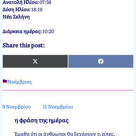
Ανατολή Ηλίου:
07:58
Δύση Ηλίου:
18:19
Νέα Σελήνη
Διάρκεια ημέρας:
10:20
Share this post:
X
Facebook
(Twitter)
Νοέμβριος
Νεκτάριος
10
Παπασπύρου
Νοεμβρίου,
2012
11
9 Νοεμβρίου
11 Νοεμβρίου
Νοεμβρίου,
2024
η φράση της ημέρας
Έμαθα ότι οι άνθρωποι θα ξεχάσουν τι είπες,