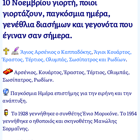
10 Νοεμβρίου γιορτή, ποιοι
Νεκτάριος
10
γιορτάζουν, παγκόσμια ημέρα,
Παπασπύρου
Νοεμβρίου,
γενέθλια διασήμων και γεγονότα που
2012
11
Νοεμβρίου,
έγιναν σαν σήμερα.
2024
Άγιος Αρσένιος ο Καππαδόκης
,
Άγιοι Κουάρτος,
Έραστος, Τέρτιος, Ολυμπάς, Σωσίπατρος και Ρωδίων
.
Αρσένιος, Κουάρτος, Έραστος, Τέρτιος, Ολυμπάς,
Σωσίπατρος, Ρωδίων
.
Παγκόσμια Ημέρα επιστήμης για την ειρήνη και την
ανάπτυξη
.
Το 1928 γεννήθηκε ο συνθέτης Ένιο Μορικόνε. Το 1954
γεννήθηκε ο ηθοποιός και σκηνοθέτης Μανώλης
Σορμαΐνης.