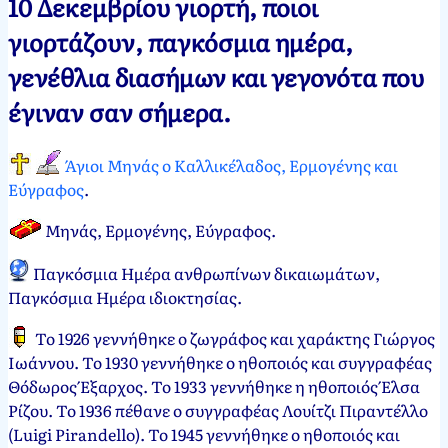
10 Δεκεμβρίου γιορτή, ποιοι
Νεκτάριος
10
γιορτάζουν, παγκόσμια ημέρα,
Παπασπύρου
Δεκεμβρίου,
γενέθλια διασήμων και γεγονότα που
2012
10
Δεκεμβρίου,
έγιναν σαν σήμερα.
2024
Άγιοι Μηνάς ο Καλλικέλαδος, Ερμογένης και
Εύγραφος
.
Μηνάς, Ερμογένης, Εύγραφος
.
Παγκόσμια Ημέρα ανθρωπίνων δικαιωμάτων,
Παγκόσμια Ημέρα ιδιοκτησίας
.
Το 1926 γεννήθηκε ο ζωγράφος και χαράκτης Γιώργος
Ιωάννου. Το 1930 γεννήθηκε ο ηθοποιός και συγγραφέας
Θόδωρος Έξαρχος. Το 1933 γεννήθηκε η ηθοποιός Έλσα
Ρίζου. Το 1936 πέθανε ο συγγραφέας Λουίτζι Πιραντέλλο
(Luigi Pirandello). Το 1945 γεννήθηκε ο ηθοποιός και