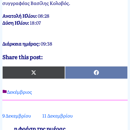
συγγραφέας Βασίλης Κολοβός.
Ανατολή Ηλίου:
08:28
Δύση Ηλίου:
18:07
Διάρκεια ημέρας:
09:38
Share this post:
X
Facebook
(Twitter)
Δεκέμβριος
Νεκτάριος
10
Παπασπύρου
Δεκεμβρίου,
2012
10
9 Δεκεμβρίου
11 Δεκεμβρίου
Δεκεμβρίου,
2024
η φράση της ημέρας