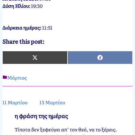
Δύση Ηλίου:
19:30
Διάρκεια ημέρας:
11:51
Share this post:
X
Facebook
(Twitter)
Μάρτιος
Νεκτάριος
12
Παπασπύρου
Μαρτίου,
2012
12
11 Μαρτίου
13 Μαρτίου
Μαρτίου,
2025
η φράση της ημέρας
Τίποτα δεν ξεφεύγει απ’ τον θεό, να το ξέρεις.