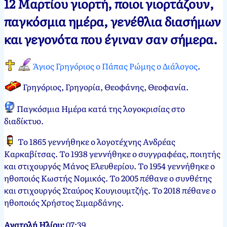
12 Μαρτίου γιορτή, ποιοι γιορτάζουν,
Νεκτάριος
12
παγκόσμια ημέρα, γενέθλια διασήμων
Παπασπύρου
Μαρτίου,
και γεγονότα που έγιναν σαν σήμερα.
2012
12
Μαρτίου,
2025
Άγιος Γρηγόριος ο Πάπας Ρώμης ο Διάλογος
.
Γρηγόριος, Γρηγορία, Θεοφάνης, Θεοφανία
.
Παγκόσμια Ημέρα κατά της λογοκρισίας στο
διαδίκτυο
.
Το 1865 γεννήθηκε ο λογοτέχνης Ανδρέας
Καρκαβίτσας. Το 1938 γεννήθηκε ο συγγραφέας, ποιητής
και στιχουργός Μάνος Ελευθερίου. Το 1954 γεννήθηκε ο
ηθοποιός Κωστής Νομικός. Το 2005 πέθανε ο συνθέτης
και στιχουργός Σταύρος Κουγιουμτζής. Το 2018 πέθανε ο
ηθοποιός Χρήστος Σιμαρδάνης.
Ανατολή Ηλίου:
07:39