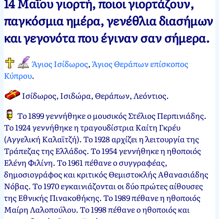
14 Μαΐου γιορτή, ποιοι γιορτάζουν,
Νεκτάριος
14
παγκόσμια ημέρα, γενέθλια διασήμων
Παπασπύρου
Μαΐου,
και γεγονότα που έγιναν σαν σήμερα.
2012
4
Ιουνίου,
2024
Άγιος Ισίδωρος
,
Άγιος Θεράπων επίσκοπος
Κύπρου
.
Ισίδωρος, Ισιδώρα, Θεράπων, Λεόντιος.
Το 1899 γεννήθηκε ο μουσικός Στέλιος Περπινιάδης.
Το 1924 γεννήθηκε η τραγουδίστρια Καίτη Γκρέυ
(Αγγελική Καλαϊτζή). Το 1928 αρχίζει η λειτουργία της
Τράπεζας της Ελλάδος. Το 1954 γεννήθηκε η ηθοποιός
Ελένη Φιλίνη. Το 1961 πέθανε ο συγγραφέας,
δημοσιογράφος και κριτικός Θεμιστοκλής Αθανασιάδης
Νόβας. Το 1970 εγκαινιάζονται οι δύο πρώτες αίθουσες
της Εθνικής Πινακοθήκης. Το 1989 πέθανε η ηθοποιός
Μαίρη Λαλοπούλου. Το 1998 πέθανε ο ηθοποιός και