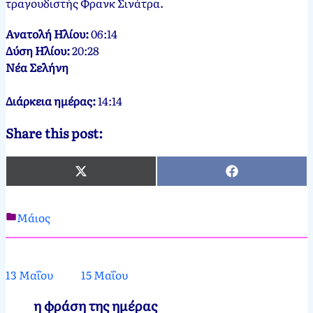
τραγουδιστής Φρανκ Σινάτρα.
Ανατολή Ηλίου:
06:14
Δύση Ηλίου:
20:28
Νέα Σελήνη
Διάρκεια ημέρας:
14:14
Share this post:
X
Facebook
(Twitter)
Μάιος
Νεκτάριος
14
Παπασπύρου
Μαΐου,
2012
4
13 Μαΐου
15 Μαΐου
Ιουνίου,
2024
η φράση της ημέρας