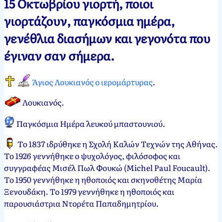
15 Οκτωβρίου γιορτή, ποιοι
Νεκτάριος
15
γιορτάζουν, παγκόσμια ημέρα,
Παπασπύρου
Οκτωβρίου,
γενέθλια διασήμων και γεγονότα που
2012
15
Οκτωβρίου,
έγιναν σαν σήμερα.
2024
Άγιος Λουκιανός ο ιερομάρτυρας
.
Λουκιανός
.
Παγκόσμια Ημέρα λευκού μπαστουνιού
.
Το 1837 ιδρύθηκε η Σχολή Καλών Τεχνών της Αθήνας.
Το 1926 γεννήθηκε ο ψυχολόγος, φιλόσοφος και
συγγραφέας Μισέλ Πωλ Φουκώ (Michel Paul Foucault).
Το 1950 γεννήθηκε η ηθοποιός και σκηνοθέτης Μαρία
Ξενουδάκη. Το 1979 γεννήθηκε η ηθοποιός και
παρουσιάστρια Ντορέτα Παπαδημητρίου.