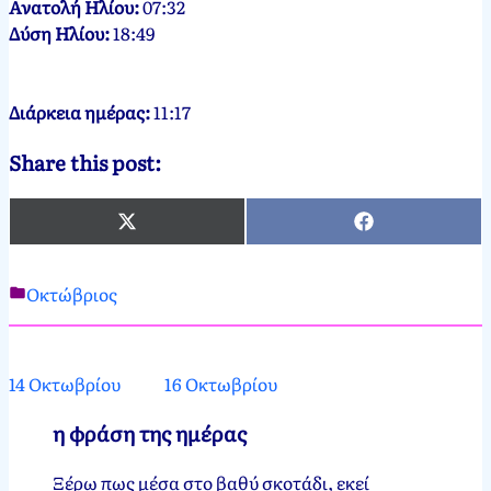
Ανατολή Ηλίου:
07:32
Δύση Ηλίου:
18:49
Διάρκεια ημέρας:
11:17
Share this post:
X
Facebook
(Twitter)
Οκτώβριος
Νεκτάριος
15
Παπασπύρου
Οκτωβρίου,
2012
15
14 Οκτωβρίου
16 Οκτωβρίου
Οκτωβρίου,
2024
η φράση της ημέρας
Ξέρω πως μέσα στο βαθύ σκοτάδι, εκεί