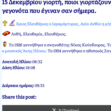
15 Δεκεμβρίου γιορτή, ποιοι γιορτάζου
Νεκτάριος
15
γεγονότα που έγιναν σαν σήμερα.
Παπασπύρου
Δεκεμβρίου,
2012
15
Άγιος Ελευθέριος ο Ιερομάρτυρας, Αγία Ανθία η μ
Δεκεμβρίου,
2024
Ανθή, Ελευθερία, Ελευθέριος
.
Το 1926 γεννήθηκε ο σκηνοθέτης Νίκος Κούνδουρος. Τ
ο μουσικός Άκης Πάνου.
Το 1954 γεννήθηκε ο ηθοποιός Ζα
Ανατολή Ηλίου:
08:32
Δύση Ηλίου:
18:08
Διάρκεια ημέρας:
09:35
Share this post:
X (Twitter)