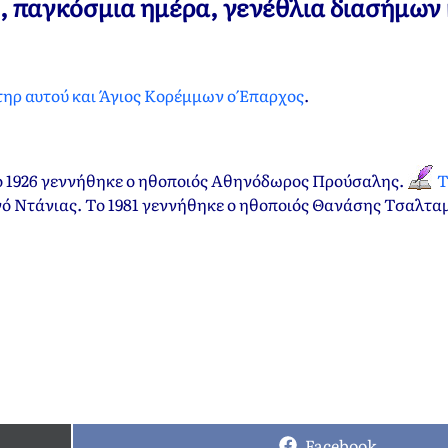
ν, παγκόσμια ημέρα, γενέθλια διασήμων 
ήτηρ αυτού και Άγιος Κορέμμων ο Έπαρχος
.
ο 1926 γεννήθηκε ο ηθοποιός Αθηνόδωρος Προύσαλης.
Τ
νό Ντάνιας. Το 1981 γεννήθηκε ο ηθοποιός Θανάσης Τσαλτα
Facebook