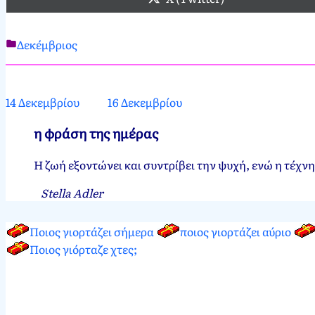
Δεκέμβριος
Νεκτάριος
15
Παπασπύρου
Δεκεμβρίου,
2012
15
14 Δεκεμβρίου
16 Δεκεμβρίου
Δεκεμβρίου,
2024
η φράση της ημέρας
Η ζωή εξοντώνει και συντρίβει την ψυχή, ενώ η τέχνη 
Stella Adler
Ποιος γιορτάζει σήμερα
ποιος γιορτάζει αύριο
Ποιος γιόρταζε χτες;