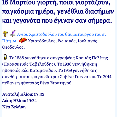
16 Μαρτίου γιορτή, ποιοι γιορτάζουν,
Νεκτάριος
16
παγκόσμια ημέρα, γενέθλια διασήμων
Παπασπύρου
Μαρτίου,
και γεγονότα που έγιναν σαν σήμερα.
2012
Αγίου Χριστοδούλου του θαυματουργού του εν
Πάτμω.
Χριστόδουλος, Ρωμανός, Ιουλιανός,
Θεόδουλος.
Το 1888 γεννήθηκε ο συγγραφέας Κοσμάς Πολίτης
(Παρασκευάς Ταβελούδης). Το 1936 γεννήθηκε η
ηθοποιός Εύα Κοταμανίδου. Το 1959 γεννήθηκε η
συνθέτρια και τραγουδίστρια Σαβίνα Γιαννάτου. Το 2014
πέθανε η ηθοποιός Ρένα Στρατηγού.
Ανατολή Ηλίου:
07:33
Δύση Ηλίου:
19:34
Νέα Σελήνη