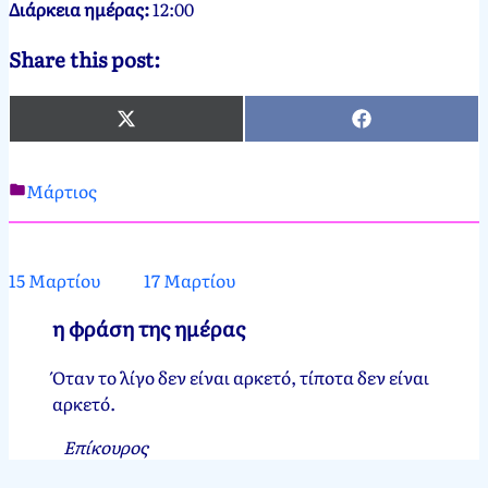
Διάρκεια ημέρας:
12:00
Share this post:
X
Facebook
(Twitter)
Μάρτιος
Νεκτάριος
16
Παπασπύρου
Μαρτίου,
2012
15 Μαρτίου
17 Μαρτίου
η φράση της ημέρας
Όταν το λίγο δεν είναι αρκετό, τίποτα δεν είναι
αρκετό.
Επίκουρος