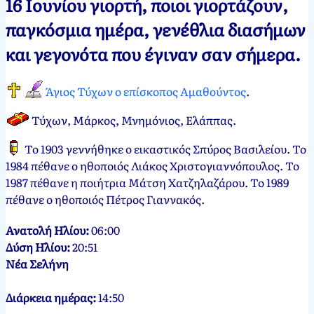
16 Ιουνίου γιορτή, ποιοι γιορτάζουν,
Νεκτάριος
16
παγκόσμια ημέρα, γενέθλια διασήμων
Παπασπύρου
Ιουνίου,
και γεγονότα που έγιναν σαν σήμερα.
2012
16
Ιουνίου,
2024
Άγιος Τύχων ο επίσκοπος Αμαθούντος
.
Τύχων, Μάρκος, Μνημόνιος, Ελάππας.
Το 1903 γεννήθηκε ο εικαστικός Σπύρος Βασιλείου. Το
1984 πέθανε ο ηθοποιός Λιάκος Χριστογιαννόπουλος. Το
1987 πέθανε η ποιήτρια Μάτση Χατζηλαζάρου. Το 1989
πέθανε ο ηθοποιός Πέτρος Γιαννακός.
Ανατολή Ηλίου:
06:00
Δύση Ηλίου:
20:51
Νέα Σελήνη
Διάρκεια ημέρας:
14:50