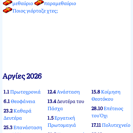
μεθαύριο
παραμεθαύριο
Ποιος γιόρταζε χτες;
Αργίες 2026
1.1
Πρωτοχρονιά
12.4
Ανάσταση
15.8
Κοίμηση
Θεοτόκου
6.1
Θεοφάνεια
13.4
Δευτέρα του
Πάσχα
28.10
Επέτειος
23.2
Καθαρά
του Όχι
Δευτέρα
1.5
Εργατική
Πρωτομαγιά
17.11
Πολυτεχνείο
25.3
Επανάσταση