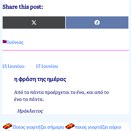
Share this post:
X
Facebook
(Twitter)
Ιούνιος
Νεκτάριος
16
Παπασπύρου
Ιουνίου,
2012
16
15 Ιουνίου
17 Ιουνίου
Ιουνίου,
2024
η φράση της ημέρας
Aπό τα πάντα προέρχεται το ένα, και από το
ένα τα πάντα.
Ηράκλειτος
Ποιος γιορτάζει σήμερα
ποιος γιορτάζει αύριο