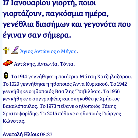
17 Ιανουαρίου γιορτή, ποιοι
Νεκτάριος
17
γιορτάζουν, παγκόσμια ημέρα,
Παπασπύρου
Ιανουαρίου,
γενέθλια διασήμων και γεγονότα που
2012
17
Ιανουαρίου,
έγιναν σαν σήμερα.
2025
Άγιος Αντώνιος ο Μέγας
.
Αντώνης, Αντωνία, Τόνια
.
Το 1914 γεννήθηκε η ποιήτρια Μάτση Χατζηλαζάρου.
Το 1929 γεννήθηκε η ηθοποιός Άννα Κυριακού. Το 1942
γεννήθηκε ο ηθοποιός Βασίλης Τσιβιλίκας. Το 1956
γεννήθηκε ο συγγραφέας και σκηνοθέτης Χρήστος
Βακαλόπουλος. Το 1973 πέθανε ο ηθοποιός Τάκης
Χριστοφορίδης. Το 2015 πέθανε ο ηθοποιός Γιώργος
Κώνστας.
Ανατολή Ηλίου:
08:37