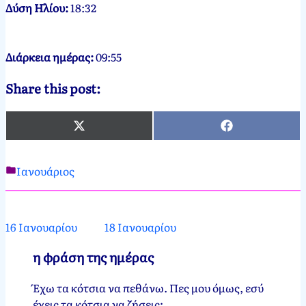
Δύση Ηλίου:
18:32
Διάρκεια ημέρας:
09:55
Share this post:
X
Facebook
(Twitter)
Ιανουάριος
Νεκτάριος
17
Παπασπύρου
Ιανουαρίου,
2012
17
16 Ιανουαρίου
18 Ιανουαρίου
Ιανουαρίου,
2025
η φράση της ημέρας
Έχω τα κότσια να πεθάνω. Πες μου όμως, εσύ
έχεις τα κότσια να ζήσεις;