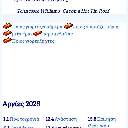
Tennessee Williams
Cat on a Hot Tin Roof
Ποιος γιορτάζει σήμερα
ποιος γιορτάζει αύριο
μεθαύριο
παραμεθαύριο
Ποιος γιόρταζε χτες;
Αργίες 2026
1.1
Πρωτοχρονιά
12.4
Ανάσταση
15.8
Κοίμηση
Θεοτόκου
6.1
Θεοφάνεια
13.4
Δευτέρα του