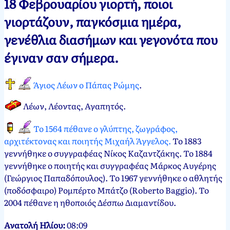
18 Φεβρουαρίου γιορτή, ποιοι
Νεκτάριος
18
γιορτάζουν, παγκόσμια ημέρα,
Παπασπύρου
Φεβρουαρίου,
γενέθλια διασήμων και γεγονότα που
2012
18
Φεβρουαρίου,
έγιναν σαν σήμερα.
2025
Άγιος Λέων ο Πάπας Ρώμης
.
Λέων, Λέοντας, Αγαπητός
.
Το 1564 πέθανε ο γλύπτης, ζωγράφος,
αρχιτέκτονας και ποιητής Μιχαήλ Άγγελος.
Το 1883
γεννήθηκε ο συγγραφέας Νίκος Καζαντζάκης. Το 1884
γεννήθηκε ο ποιητής και συγγραφέας Μάρκος Αυγέρης
(Γεώργιος Παπαδόπουλος). Το 1967 γεννήθηκε ο αθλητής
(ποδόσφαιρο) Ρομπέρτο Μπάτζο (Roberto Baggio). Το
2004 πέθανε η ηθοποιός Δέσπω Διαμαντίδου.
Ανατολή Ηλίου:
08:09