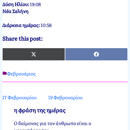
Δύση Ηλίου:
19:08
Νέα Σελήνη
Διάρκεια ημέρας:
10:58
Share this post:
X
Facebook
(Twitter)
Φεβρουάριος
Νεκτάριος
18
Παπασπύρου
Φεβρουαρίου,
2012
18
17 Φεβρουαρίου
19 Φεβρουαρίου
Φεβρουαρίου,
2025
η φράση της ημέρας
Ο δαίμονας για τον άνθρωπο είναι ο
χαρακτήρας του.