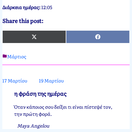
Διάρκεια ημέρας:
12:05
Share this post:
X
Facebook
(Twitter)
Μάρτιος
Νεκτάριος
18
Παπασπύρου
Μαρτίου,
2012
18
17 Μαρτίου
19 Μαρτίου
Μαρτίου,
2025
η φράση της ημέρας
Όταν κάποιος σου δείξει τι είναι πίστεψέ τον,
την πρώτη φορά.
Maya Angelou