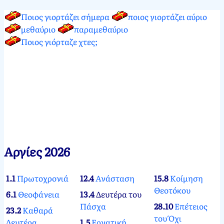
Ποιος γιορτάζει σήμερα
ποιος γιορτάζει αύριο
μεθαύριο
παραμεθαύριο
Ποιος γιόρταζε χτες;
Αργίες 2026
1.1
Πρωτοχρονιά
12.4
Ανάσταση
15.8
Κοίμηση
Θεοτόκου
6.1
Θεοφάνεια
13.4
Δευτέρα του
Πάσχα
28.10
Επέτειος
23.2
Καθαρά
του Όχι
Δευτέρα
1.5
Εργατική