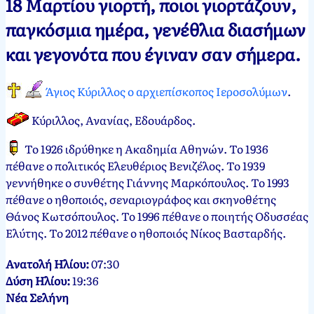
18 Μαρτίου γιορτή, ποιοι γιορτάζουν,
Νεκτάριος
18
παγκόσμια ημέρα, γενέθλια διασήμων
Παπασπύρου
Μαρτίου,
και γεγονότα που έγιναν σαν σήμερα.
2012
18
Μαρτίου,
2025
Άγιος Κύριλλος ο αρχιεπίσκοπος Ιεροσολύμων
.
Κύριλλος, Ανανίας, Εδουάρδος
.
Το 1926 ιδρύθηκε η Ακαδημία Αθηνών. Το 1936
πέθανε ο πολιτικός Ελευθέριος Βενιζέλος. Το 1939
γεννήθηκε ο συνθέτης Γιάννης Μαρκόπουλος. Το 1993
πέθανε ο ηθοποιός, σεναριογράφος και σκηνοθέτης
Θάνος Κωτσόπουλος. Το 1996 πέθανε ο ποιητής Οδυσσέας
Ελύτης. Το 2012 πέθανε ο ηθοποιός Νίκος Βασταρδής.
Ανατολή Ηλίου:
07:30
Δύση Ηλίου:
19:36
Νέα Σελήνη