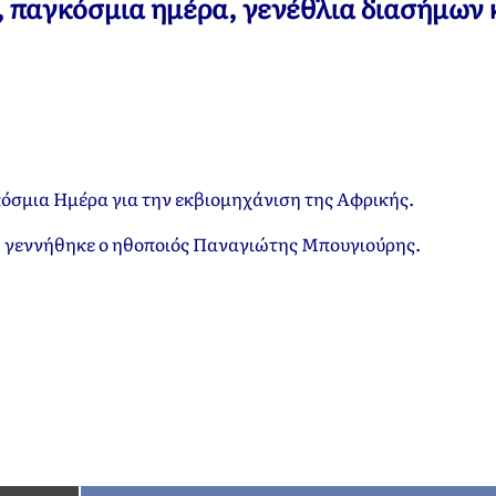
ν, παγκόσμια ημέρα, γενέθλια διασήμων 
κόσμια Ημέρα για την εκβιομηχάνιση της Αφρικής
.
6 γεννήθηκε ο ηθοποιός Παναγιώτης Μπουγιούρης.