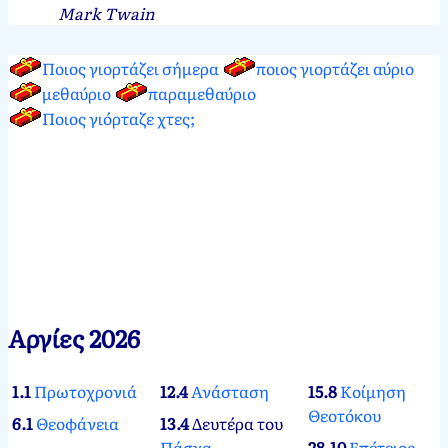
Mark Twain
Ποιος γιορτάζει σήμερα
ποιος γιορτάζει αύριο
μεθαύριο
παραμεθαύριο
Ποιος γιόρταζε χτες;
Αργίες 2026
1.1
Πρωτοχρονιά
12.4
Ανάσταση
15.8
Κοίμηση
Θεοτόκου
6.1
Θεοφάνεια
13.4
Δευτέρα του
Πάσχα
28.10
Επέτειος