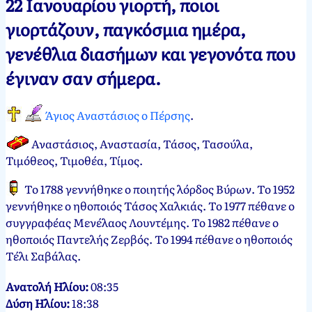
22 Ιανουαρίου γιορτή, ποιοι
Νεκτάριος
22
γιορτάζουν, παγκόσμια ημέρα,
Παπασπύρου
Ιανουαρίου,
γενέθλια διασήμων και γεγονότα που
2012
23
Ιανουαρίου,
έγιναν σαν σήμερα.
2025
Άγιος Αναστάσιος ο Πέρσης
.
Αναστάσιος, Αναστασία, Τάσος, Τασούλα,
Τιμόθεος, Τιμοθέα, Τίμος
.
Το 1788 γεννήθηκε ο ποιητής λόρδος Βύρων. Το 1952
γεννήθηκε ο ηθοποιός Τάσος Χαλκιάς. Το 1977 πέθανε ο
συγγραφέας Μενέλαος Λουντέμης. Το 1982 πέθανε ο
ηθοποιός Παντελής Ζερβός. Το 1994 πέθανε ο ηθοποιός
Τέλι Σαβάλας.
Ανατολή Ηλίου:
08:35
Δύση Ηλίου:
18:38