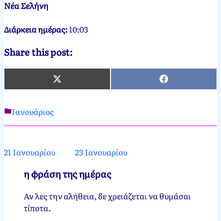
Νέα Σελήνη
Διάρκεια ημέρας:
10:03
Share this post:
X
Facebook
(Twitter)
Ιανουάριος
Νεκτάριος
22
Παπασπύρου
Ιανουαρίου,
2012
23
21 Ιανουαρίου
23 Ιανουαρίου
Ιανουαρίου,
2025
η φράση της ημέρας
Αν λες την αλήθεια, δε χρειάζεται να θυμάσαι
τίποτα.