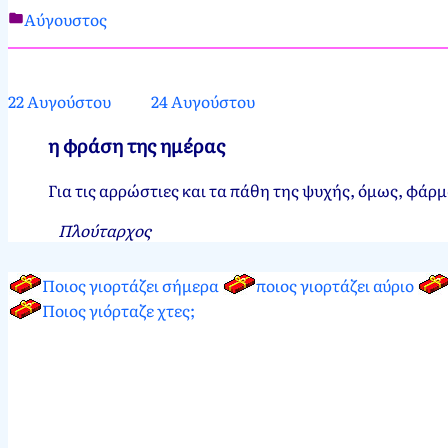
Αύγουστος
Νεκτάριος
23
Παπασπύρου
Αυγούστου,
2012
22 Αυγούστου
24 Αυγούστου
η φράση της ημέρας
Για τις αρρώστιες και τα πάθη της ψυχής, όμως, φάρμ
Πλούταρχος
Ποιος γιορτάζει σήμερα
ποιος γιορτάζει αύριο
Ποιος γιόρταζε χτες;