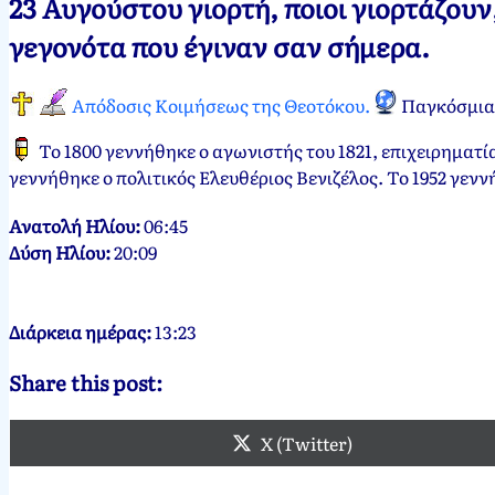
23 Αυγούστου γιορτή, ποιοι γιορτάζου
Νεκτάριος
23
γεγονότα που έγιναν σαν σήμερα.
Παπασπύρου
Αυγούστου,
2012
Απόδοσις Κοιμήσεως της Θεοτόκου.
Παγκόσμια 
Το 1800 γεννήθηκε ο αγωνιστής του 1821, επιχειρηματί
γεννήθηκε ο πολιτικός Ελευθέριος Βενιζέλος. Το 1952 γεν
Ανατολή Ηλίου:
06:45
Δύση Ηλίου:
20:09
Διάρκεια ημέρας:
13:23
Share this post:
X (Twitter)