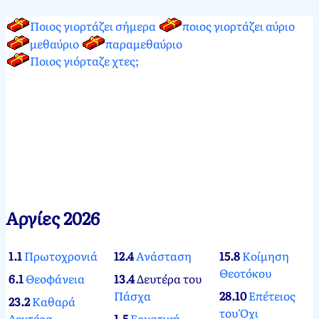
Ποιος γιορτάζει σήμερα
ποιος γιορτάζει αύριο
μεθαύριο
παραμεθαύριο
Ποιος γιόρταζε χτες;
Αργίες 2026
1.1
Πρωτοχρονιά
12.4
Ανάσταση
15.8
Κοίμηση
Θεοτόκου
6.1
Θεοφάνεια
13.4
Δευτέρα του
Πάσχα
28.10
Επέτειος
23.2
Καθαρά
του Όχι
Δευτέρα
1.5
Εργατική