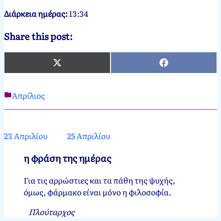
Διάρκεια ημέρας:
13:34
Share this post:
X
Facebook
(Twitter)
Απρίλιος
Νεκτάριος
24
Παπασπύρου
Απριλίου,
2012
31
23 Απριλίου
25 Απριλίου
Μαρτίου,
2024
η φράση της ημέρας
Για τις αρρώστιες και τα πάθη της ψυχής,
όμως, φάρμακο είναι μόνο η φιλοσοφία.
Πλούταρχος