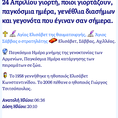
24 Απριλίου γιορτή, ποιοι γιορτάζουν,
Νεκτάριος
24
παγκόσμια ημέρα, γενέθλια διασήμων
Παπασπύρου
Απριλίου,
και γεγονότα που έγιναν σαν σήμερα.
2012
31
Μαρτίου,
2024
Αγίας Ελισάβετ της θαυματουργής,
Άγιος
Σάββας ο στρατηλάτης
Ελισάβετ, Σάββας, Αχιλλέας.
Παγκόσμια Ημέρα μνήμης της γενοκτονίας των
Αρμενίων, Παγκόσμια Ημέρα κατάργησης των
πειραμάτων σε ζώα.
Το 1958 γεννήθηκε η ηθοποιός Ελισάβετ
Κωνσταντινίδου. Το 2006 πέθανε ο ηθοποιός Γιώργος
Τσιτσόπουλος.
Ανατολή Ηλίου:
06:36
Δύση Ηλίου:
20:10