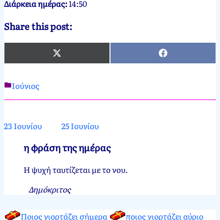
Διάρκεια ημέρας:
14:50
Share this post:
X
Facebook
(Twitter)
Ιούνιος
Νεκτάριος
24
Παπασπύρου
Ιουνίου,
2012
24
23 Ιουνίου
25 Ιουνίου
Ιουνίου,
2024
η φράση της ημέρας
Η ψυχή ταυτίζεται με το νου.
Δημόκριτος
Ποιος γιορτάζει σήμερα
ποιος γιορτάζει αύριο