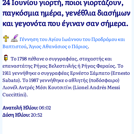
24 Ιουνίου γιορτή, ποιοι γιορτάζουν,
Νεκτάριος
24
παγκόσμια ημέρα, γενέθλια διασήμων
Παπασπύρου
Ιουνίου,
και γεγονότα που έγιναν σαν σήμερα.
2012
24
Ιουνίου,
2024
Γέννηση του Αγίου Ιωάννου του Προδρόμου και
Βαπτιστού
,
Άγιος Αθανάσιος ο Πάριος
.
Το 1798 πέθανε ο συγγραφέας, στοχαστής και
επαναστάτης Ρήγας Βελεστινλής ή Ρήγας Φεραίος. Το
1911 γεννήθηκε ο συγγραφέας Ερνέστο Σάμπατο (Ernesto
Sabato). Το 1987 γεννήθηκε ο αθλητής (ποδόσφαιρο)
Λιονέλ Αντρές Μέσι Κουτσιτίνι (Lionel Andrés Messi
Cuccittini).
Ανατολή Ηλίου:
06:02
Δύση Ηλίου:
20:52