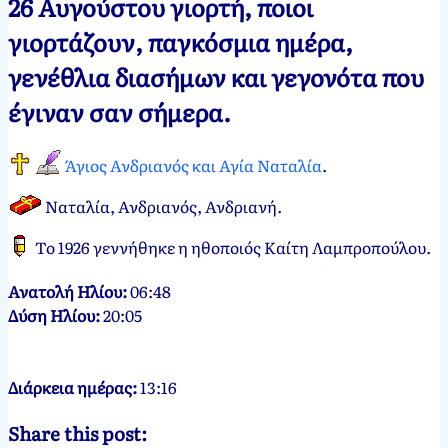
26 Αυγούστου γιορτή, ποιοι
Νεκτάριος
26
γιορτάζουν, παγκόσμια ημέρα,
Παπασπύρου
Αυγούστου,
γενέθλια διασήμων και γεγονότα που
2012
26
Αυγούστου,
έγιναν σαν σήμερα.
2024
Άγιος Ανδριανός και Αγία Ναταλία
.
Ναταλία, Ανδριανός, Ανδριανή
.
Το 1926 γεννήθηκε η ηθοποιός Καίτη Λαμπροπούλου.
Ανατολή Ηλίου:
06:48
Δύση Ηλίου:
20:05
Διάρκεια ημέρας:
13:16
Share this post: