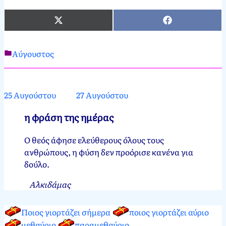
X
Facebook
(Twitter)
Αύγουστος
Νεκτάριος
26
Παπασπύρου
Αυγούστου,
2012
26
25 Αυγούστου
27 Αυγούστου
Αυγούστου,
2024
η φράση της ημέρας
Ο θεός άφησε ελεύθερους όλους τους
ανθρώπους, η φύση δεν προόρισε κανένα για
δούλο.
Αλκιδάμας
Ποιος γιορτάζει σήμερα
ποιος γιορτάζει αύριο
μεθαύριο
παραμεθαύριο