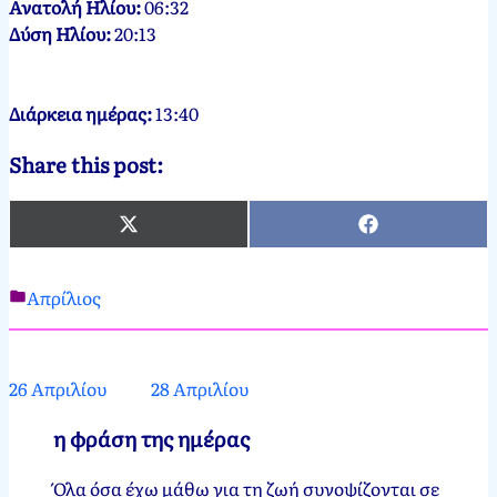
Ανατολή Ηλίου:
06:32
Δύση Ηλίου:
20:13
Διάρκεια ημέρας:
13:40
Share this post:
X
Facebook
(Twitter)
Απρίλιος
Νεκτάριος
27
Παπασπύρου
Απριλίου,
2012
31
26 Απριλίου
28 Απριλίου
Μαρτίου,
2024
η φράση της ημέρας
Όλα όσα έχω μάθω για τη ζωή συνοψίζονται σε