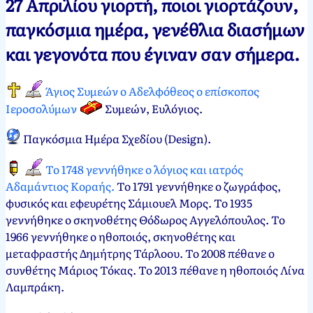
27 Απριλίου γιορτή, ποιοι γιορτάζουν,
Νεκτάριος
27
παγκόσμια ημέρα, γενέθλια διασήμων
Παπασπύρου
Απριλίου,
και γεγονότα που έγιναν σαν σήμερα.
2012
31
Μαρτίου,
2024
Άγιος Συμεών ο Αδελφόθεος ο επίσκοπος
Ιεροσολύμων
Συμεών, Ευλόγιος.
Παγκόσμια Ημέρα Σχεδίου (Design).
Το 1748 γεννήθηκε ο λόγιος και ιατρός
Αδαμάντιος Κοραής.
Το 1791 γεννήθηκε ο ζωγράφος,
φυσικός και εφευρέτης Σάμιουελ Μορς. Το 1935
γεννήθηκε ο σκηνοθέτης Θόδωρος Αγγελόπουλος. Το
1966 γεννήθηκε ο ηθοποιός, σκηνοθέτης και
μεταφραστής Δημήτρης Τάρλοου. Το 2008 πέθανε ο
συνθέτης Μάριος Τόκας. Το 2013 πέθανε η ηθοποιός Λίνα
Λαμπράκη.