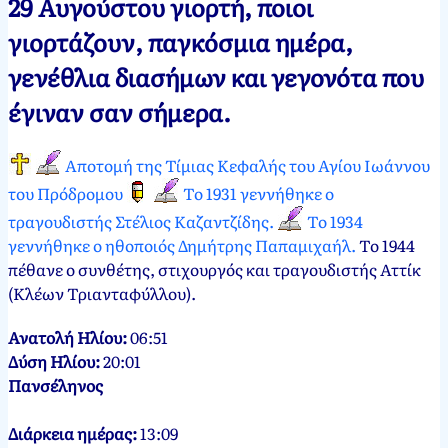
29 Αυγούστου γιορτή, ποιοι
Νεκτάριος
29
γιορτάζουν, παγκόσμια ημέρα,
Παπασπύρου
Αυγούστου,
γενέθλια διασήμων και γεγονότα που
2012
25
Μαρτίου,
έγιναν σαν σήμερα.
2024
Aποτομή της Τίμιας Κεφαλής του Αγίου Ιωάννου
του Πρόδρομου
Το 1931 γεννήθηκε ο
τραγουδιστής Στέλιος Καζαντζίδης.
Το 1934
γεννήθηκε ο ηθοποιός Δημήτρης Παπαμιχαήλ.
Το 1944
πέθανε ο συνθέτης, στιχουργός και τραγουδιστής Αττίκ
(Κλέων Τριανταφύλλου).
Ανατολή Ηλίου:
06:51
Δύση Ηλίου:
20:01
Πανσέληνος
Διάρκεια ημέρας:
13:09