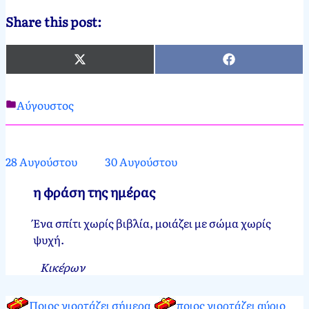
Share this post:
X
Facebook
(Twitter)
Αύγουστος
Νεκτάριος
29
Παπασπύρου
Αυγούστου,
2012
25
28 Αυγούστου
30 Αυγούστου
Μαρτίου,
2024
η φράση της ημέρας
Ένα σπίτι χωρίς βιβλία, μοιάζει με σώμα χωρίς
ψυχή.
Κικέρων
Ποιος γιορτάζει σήμερα
ποιος γιορτάζει αύριο