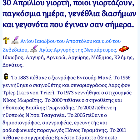
30 Απριλίου γιορτή, ποιοι γιορτάζουν,
Νεκτάριος
30
παγκόσμια ημέρα, γενέθλια διασήμων
Παπασπύρου
Απριλίου,
και γεγονότα που έγιναν σαν σήμερα.
2012
10
Μαΐου,
2024
Αγίου Ιακώβου του Αποστόλου και υιού του
Ζεβεδαίου
,
Αγίας Αργυρής της Νεομάρτυρος
.
Ιάκωβος, Αργυρή, Αργυρώ, Αργύρης, Μάξιμος, Κλήμης,
Δονάτος.
Το 1883 πέθανε ο ζωγράφος Εντουάρ Μανέ. Το 1956
γεννήθηκε ο σκηνοθέτης και σεναριογράφος Λαρς φον
Τρίερ (Lars von Trier). Το 1973 γεννήθηκε ο στιχουργός
Νίκος Μωραΐτης. Το 2000 πέθανε ο σκηνοθέτης και
ηθοποιός Βασίλης Γεωργιάδης. Το 2002 πέθανε η
ηθοποιός Νίτσα Τσαγανέα. Το 2005 πέθανε ο
δημοσιογράφος, συγγραφέας, ερευνητής και
ραδιοφωνικός παραγωγός Πάνος Γεραμάνης. Το 2011
πέθανε ο συγγραφέας Ερνέστο Σάμπατο (Ernesto