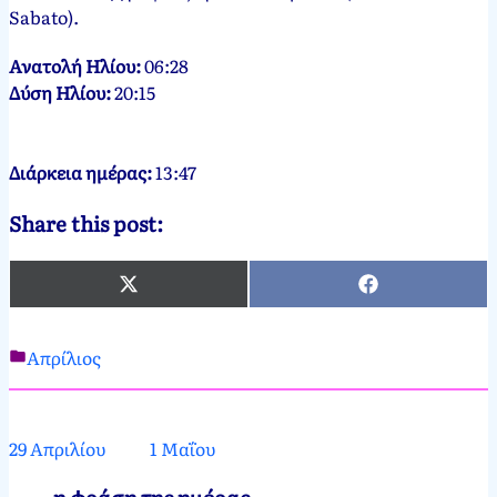
Sabato).
Ανατολή Ηλίου:
06:28
Δύση Ηλίου:
20:15
Διάρκεια ημέρας:
13:47
Share this post:
X
Facebook
(Twitter)
Απρίλιος
Νεκτάριος
30
Παπασπύρου
Απριλίου,
2012
10
29 Απριλίου
1 Μαΐου
Μαΐου,
2024