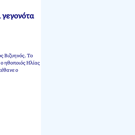
ι γεγονότα
ς Βιζυηνός. Το
 ο ηθοποιός Ηλίας
πέθανε ο