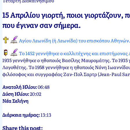
Τετάρτη Διακαινησίμου
Νεκτάριος
15
15 Απριλίου γιορτή, ποιοι γιορτάζουν,
Παπασπύρου
Απριλίου,
2012
που έγιναν σαν σήμερα.
Αγίου Λεωνίδη (ή Λεωνίδα) του επισκόπου Αθηνών
Το 1452 γεννήθηκε ο καλλιτέχνης και επιστήμονας 
1935 γεννήθηκε ο ηθοποιός Βασίλης Μαυρομάτης. Το 1935 
Λογοθέτης. Το 1958 γεννήθηκε η ηθοποιός Νόνη Ιωαννίδου.
φιλόσοφος και συγγραφέας Ζαν-Πoλ Σαρτρ (Jean-Paul Sart
Ανατολή Ηλίου:
06:48
Δύση Ηλίου:
20:02
Νέα Σελήνη
Διάρκεια ημέρας:
13:13
Share this post: