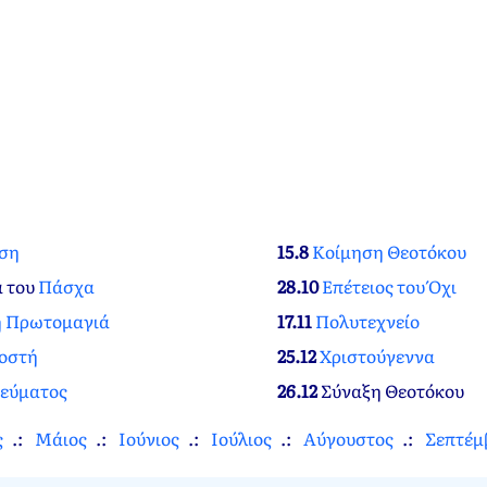
ση
15.8
Κοίμηση Θεοτόκου
α του
Πάσχα
28.10
Επέτειος του Όχι
ή Πρωτομαγιά
17.11
Πολυτεχνείο
οστή
25.12
Χριστούγεννα
νεύματος
26.12
Σύναξη Θεοτόκου
ς
Μάιος
Ιούνιος
Ιούλιος
Αύγουστος
Σεπτέμ