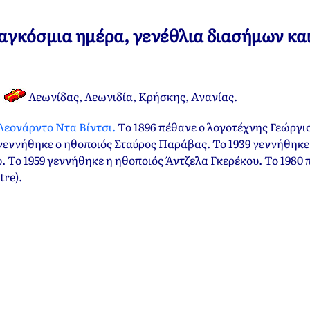
 παγκόσμια ημέρα, γενέθλια διασήμων κα
.
Λεωνίδας, Λεωνιδία, Κρήσκης, Ανανίας.
Λεονάρντο Ντα Βίντσι.
Το 1896 πέθανε ο λογοτέχνης Γεώργιο
γεννήθηκε ο ηθοποιός Σταύρος Παράβας. Το 1939 γεννήθηκε
 Το 1959 γεννήθηκε η ηθοποιός Άντζελα Γκερέκου. Το 1980 
re).