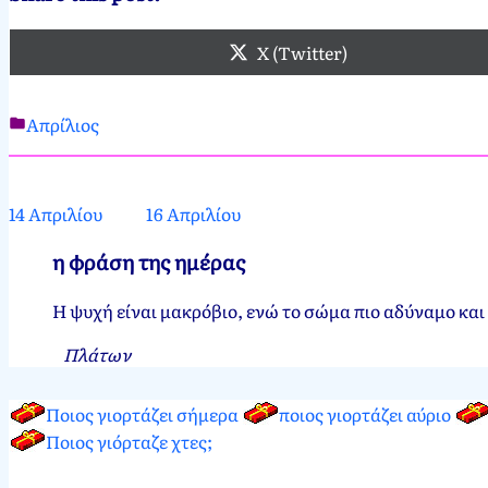
X (Twitter)
Απρίλιος
Νεκτάριος
15
Παπασπύρου
Απριλίου,
2012
14 Απριλίου
16 Απριλίου
η φράση της ημέρας
Η ψυχή είναι μακρόβιο, ενώ το σώμα πιο αδύναμο και
Πλάτων
Ποιος γιορτάζει σήμερα
ποιος γιορτάζει αύριο
Ποιος γιόρταζε χτες;