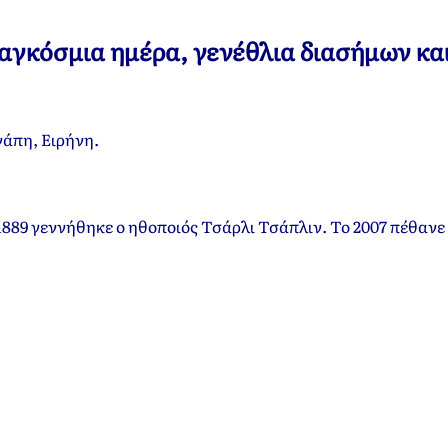
 παγκόσμια ημέρα, γενέθλια διασήμων κα
γάπη, Ειρήνη.
1889 γεννήθηκε ο ηθοποιός Τσάρλι Τσάπλιν. Το 2007 πέθανε