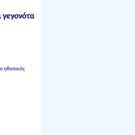
ι γεγονότα
 ο ηθοποιός