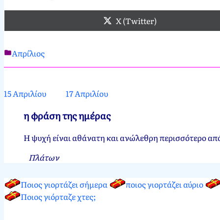
X (Twitter)
Απρίλιος
Νεκτάριος
16
Παπασπύρου
Απριλίου,
2012
31
15 Απριλίου
17 Απριλίου
Μαρτίου,
2024
η φράση της ημέρας
Η ψυχή είναι αθάνατη και ανώλεθρη περισσότερο από 
Πλάτων
Ποιος γιορτάζει σήμερα
ποιος γιορτάζει αύριο
Ποιος γιόρταζε χτες;