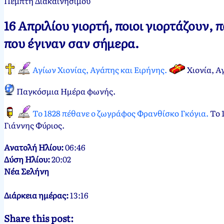
Πέμπτη Διακαινησίμου
Νεκτάριος
16
16 Απριλίου γιορτή, ποιοι γιορτάζουν,
Παπασπύρου
Απριλίου,
2012
31
που έγιναν σαν σήμερα.
Μαρτίου,
2024
Αγίων Χιονίας, Αγάπης και Ειρήνης.
Χιονία, Α
Παγκόσμια Ημέρα φωνής.
Το 1828 πέθανε ο ζωγράφος Φρανθίσκο Γκόγια.
Το 
Γιάννης Φύριος.
Ανατολή Ηλίου:
06:46
Δύση Ηλίου:
20:02
Νέα Σελήνη
Διάρκεια ημέρας:
13:16
Share this post: