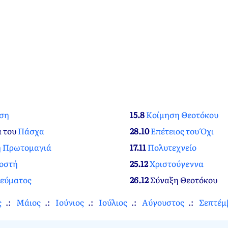
ση
15.8
Κοίμηση Θεοτόκου
α του
Πάσχα
28.10
Επέτειος του Όχι
ή Πρωτομαγιά
17.11
Πολυτεχνείο
οστή
25.12
Χριστούγεννα
νεύματος
26.12
Σύναξη Θεοτόκου
ς
Μάιος
Ιούνιος
Ιούλιος
Αύγουστος
Σεπτέμ