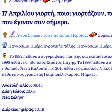
Ζωοδόχου Πηγής
Ζωή, Πηγή
Νεκτάριος
17
17 Απριλίου γιορτή, ποιοι γιορτάζουν,
Παπασπύρου
Απριλίου,
2012
που έγιναν σαν σήμερα.
Αγίου Συμεών του επισκόπου Περσίας.
Συμεών
Παγκόσμια Ημέρα αγροτικής πάλης, Παγκόσμια Ημέρα 
Το 1982 πέθανε ο συγγραφέας, ποιητής και εκπαιδευτικ
1996 πέθανε ο ηθοποιός Στράτος Παχής. Το 1999 πέθανε ο 
ηθοποιός Άννα Καλουτά. Το 2011 πέθανε ο μουσικός Νίκος
πέθανε ο συγγραφέας Γκαμπριέλ Γκαρσία Μάρκες.
Ανατολή Ηλίου:
06:45
Δύση Ηλίου:
20:03
Νέα Σελήνη
Διάρκεια ημέρας:
13:18