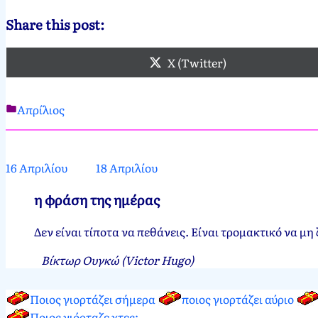
Share this post:
X (Twitter)
Απρίλιος
Νεκτάριος
17
Παπασπύρου
Απριλίου,
2012
16 Απριλίου
18 Απριλίου
η φράση της ημέρας
Δεν είναι τίποτα να πεθάνεις. Είναι τρομακτικό να μη 
Βίκτωρ Ουγκώ (Victor Hugo)
Ποιος γιορτάζει σήμερα
ποιος γιορτάζει αύριο
Ποιος γιόρταζε χτες;