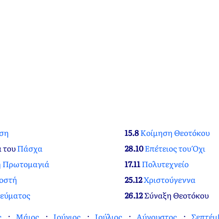
ση
15.8
Κοίμηση Θεοτόκου
α του
Πάσχα
28.10
Επέτειος του Όχι
ή Πρωτομαγιά
17.11
Πολυτεχνείο
οστή
25.12
Χριστούγεννα
νεύματος
26.12
Σύναξη Θεοτόκου
ς
Μάιος
Ιούνιος
Ιούλιος
Αύγουστος
Σεπτέμ