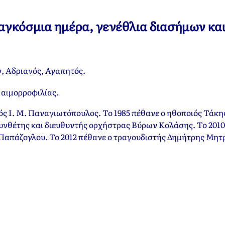
 παγκόσμια ημέρα, γενέθλια διασήμων κα
, Αδριανός, Αγαπητός.
αιμορροφιλίας.
ός Ι. Μ. Παναγιωτόπουλος. Το 1985 πέθανε ο ηθοποιός Τάκη
συνθέτης και διευθυντής ορχήστρας Βύρων Κολάσης. Το 2010
 Παπάζογλου. Το 2012 πέθανε ο τραγουδιστής Δημήτρης Μητ