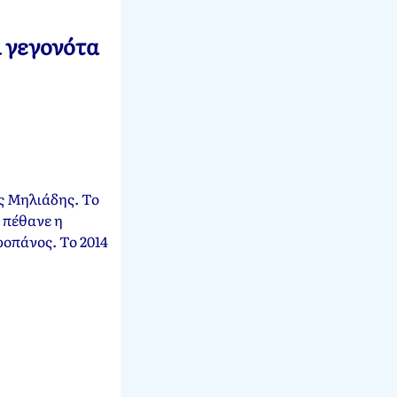
ι γεγονότα
ς Μηλιάδης. Το
 πέθανε η
ροπάνος. Το 2014