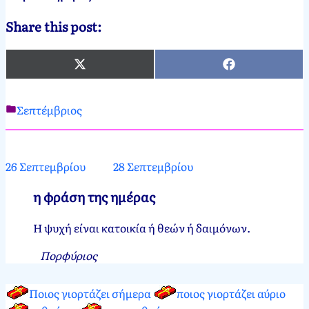
Share this post:
X
Facebook
(Twitter)
Σεπτέμβριος
Νεκτάριος
27
Παπασπύρου
Σεπτεμβρίου,
2012
27
26 Σεπτεμβρίου
28 Σεπτεμβρίου
Σεπτεμβρίου,
2024
η φράση της ημέρας
Η ψυχή είναι κατοικία ή θεών ή δαιμόνων.
Πορφύριος
Ποιος γιορτάζει σήμερα
ποιος γιορτάζει αύριο