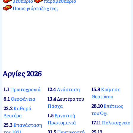
μεθαύριο
παραμεθαύριο
Ποιος γιόρταζε χτες;
Αργίες 2026
1.1
Πρωτοχρονιά
12.4
Ανάσταση
15.8
Κοίμηση
Θεοτόκου
6.1
Θεοφάνεια
13.4
Δευτέρα του
Πάσχα
28.10
Επέτειος
23.2
Καθαρά
του Όχι
Δευτέρα
1.5
Εργατική
Πρωτομαγιά
17.11
Πολυτεχνείο
25.3
Επανάσταση
του 1821
31.5
Πεντηκοστή
25.12