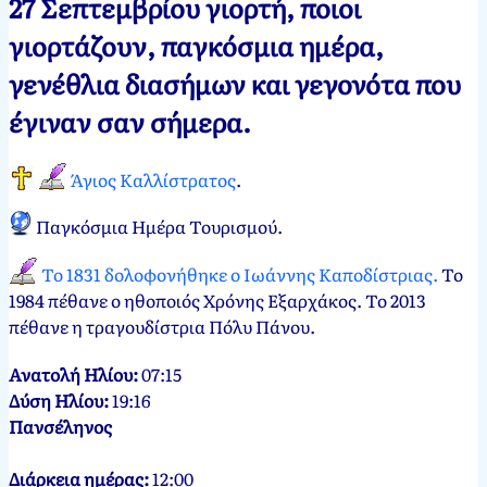
27 Σεπτεμβρίου γιορτή, ποιοι
Νεκτάριος
27
γιορτάζουν, παγκόσμια ημέρα,
Παπασπύρου
Σεπτεμβρίου,
γενέθλια διασήμων και γεγονότα που
2012
27
Σεπτεμβρίου,
έγιναν σαν σήμερα.
2024
Άγιος Καλλίστρατος
.
Παγκόσμια Ημέρα Τουρισμού
.
Το 1831 δολοφονήθηκε ο Ιωάννης Καποδίστριας.
Το
1984 πέθανε ο ηθοποιός Χρόνης Εξαρχάκος. Το 2013
πέθανε η τραγουδίστρια Πόλυ Πάνου.
Ανατολή Ηλίου:
07:15
Δύση Ηλίου:
19:16
Πανσέληνος
Διάρκεια ημέρας:
12:00